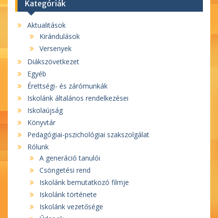
Kategóriák
Aktualitások
Kirándulások
Versenyek
Diákszövetkezet
Egyéb
Érettségi- és zárómunkák
Iskolánk általános rendelkezései
Iskolaújság
Könyvtár
Pedagógiai-pszichológiai szakszolgálat
Rólunk
A generáció tanulói
Csöngetési rend
Iskolánk bemutatkozó filmje
Iskolánk története
Iskolánk vezetősége