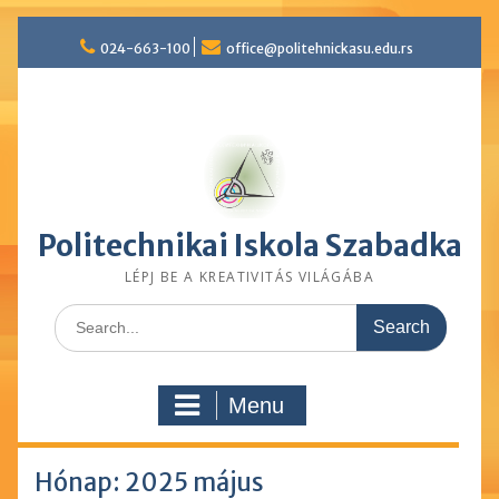
Skip
024-663-100
office@politehnickasu.edu.rs
to
content
Politechnikai Iskola Szabadka
LÉPJ BE A KREATIVITÁS VILÁGÁBA
Search
for:
Menu
Hónap: 2025 május