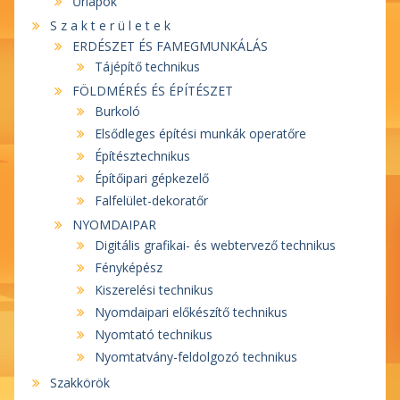
Űrlapok
S z a k t e r ü l e t e k
ERDÉSZET ÉS FAMEGMUNKÁLÁS
Tájépítő technikus
FÖLDMÉRÉS ÉS ÉPÍTÉSZET
Burkoló
Elsődleges építési munkák operatőre
Építésztechnikus
Építőipari gépkezelő
Falfelület-dekoratőr
NYOMDAIPAR
Digitális grafikai- és webtervező technikus
Fényképész
Kiszerelési technikus
Nyomdaipari előkészítő technikus
Nyomtató technikus
Nyomtatvány-feldolgozó technikus
Szakkörök