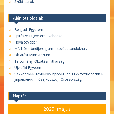
Szülői sarok
Ajánlott oldalak
Belgrádi Egyetem
Építészeti Egyetem Szabadka
Hova tovább?
MNT ösztöndíjprogram – továbbtanulóknak
Oktatási Minisztérium
Tartományi Oktatási Titkárság
Újvidéki Egyetem
Чайковский техникум промышленных технологий и
управления – Csajkovszkij, Oroszország
Naptár
2025. május