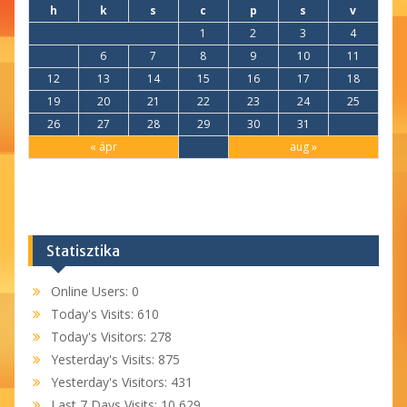
h
k
s
c
p
s
v
1
2
3
4
5
6
7
8
9
10
11
12
13
14
15
16
17
18
19
20
21
22
23
24
25
26
27
28
29
30
31
« ápr
aug »
Statisztika
Online Users:
0
Today's Visits:
610
Today's Visitors:
278
Yesterday's Visits:
875
Yesterday's Visitors:
431
Last 7 Days Visits:
10 629