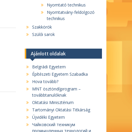
Nyomtató technikus
Nyomtatvány-feldolgozó
technikus
Szakkörök
Szülői sarok
Ajánlott oldalak
Belgrádi Egyetem
Építészeti Egyetem Szabadka
Hova tovább?
MNT ösztöndíjprogram –
továbbtanulóknak
Oktatási Minisztérium
Tartományi Oktatási Titkárság
Újvidéki Egyetem
Чайковский техникум
промышленных технологий и