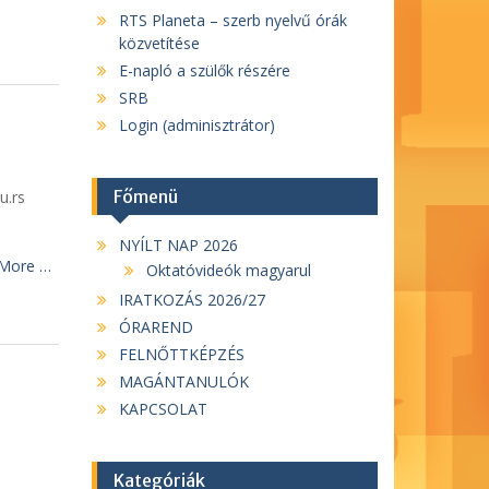
RTS Planeta – szerb nyelvű órák
közvetítése
E-napló a szülők részére
SRB
Login (adminisztrátor)
Főmenü
u.rs
NYÍLT NAP 2026
More …
Oktatóvideók magyarul
IRATKOZÁS 2026/27
ÓRAREND
FELNŐTTKÉPZÉS
MAGÁNTANULÓK
KAPCSOLAT
Kategóriák