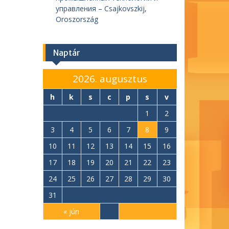
управления – Csajkovszkij,
Oroszország
Naptár
2026. augusztus
h
k
s
c
p
s
v
1
2
3
4
5
6
7
8
9
10
11
12
13
14
15
16
17
18
19
20
21
22
23
24
25
26
27
28
29
30
31
« jún