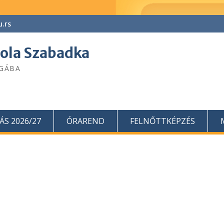
u.rs
kola Szabadka
ÁGÁBA
ÁS 2026/27
ÓRAREND
FELNŐTTKÉPZÉS