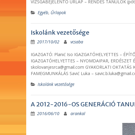
VIZSGABEJELENTŐ ŰRLAP – RENDES TANULÓK (pótvizsg
Egyéb
,
Űrlapok
Iskolánk vezetősége
2017/10/02
vcsaba
IGAZGATÓ: Planić Iso IGAZGATÓHELYETTES – ÉPÍTŐIP
IGAZGATÓHELYETTES – NYOMDAIPAR, ERDÉSZET ÉS 
skolovanjesrca@gmail.com GYAKORLATI OKTATÁS
FAMEGMUNKÁLÁS Savić Luka – savic.b.luka@gma
Iskolánk vezetősége
A 2012-2016-OS GENERÁCIÓ TANU
2016/06/10
arankal