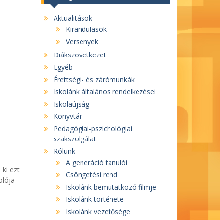
Aktualitások
Kirándulások
Versenyek
Diákszövetkezet
Egyéb
Érettségi- és zárómunkák
Iskolánk általános rendelkezései
Iskolaújság
Könyvtár
Pedagógiai-pszichológiai
szakszolgálat
Rólunk
A generáció tanulói
 ki ezt
Csöngetési rend
olója
Iskolánk bemutatkozó filmje
Iskolánk története
Iskolánk vezetősége