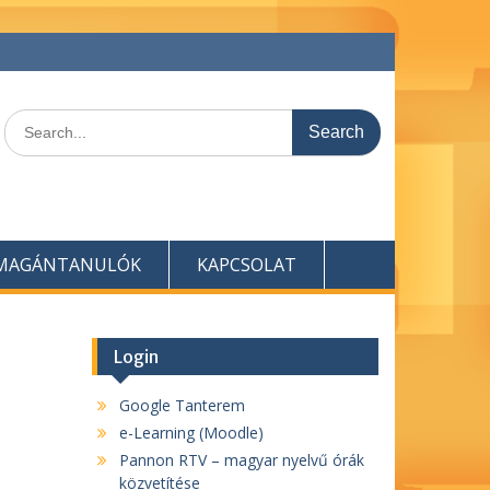
Search
for:
MAGÁNTANULÓK
KAPCSOLAT
Login
Google Tanterem
e-Learning (Moodle)
Pannon RTV – magyar nyelvű órák
közvetítése