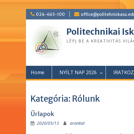
Skip
024-663-100
office@politehnickasu.ed
to
content
Politechnikai Is
LÉPJ BE A KREATIVITÁS VIL
Home
NYÍLT NAP 2026
IRATKOZ
Kategória: Rólunk
Űrlapok
2020/05/13
arankal