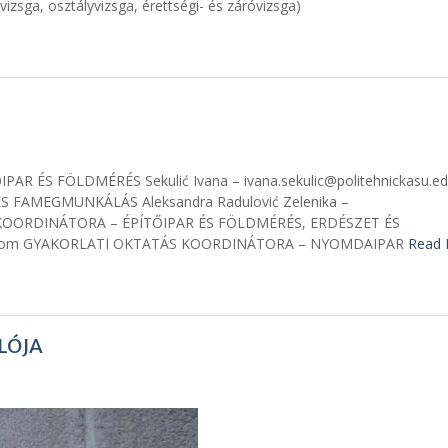
a, osztályvizsga, érettségi- és záróvizsga)
AR ÉS FÖLDMÉRÉS Sekulić Ivana – ivana.sekulic@politehnickasu.ed
FAMEGMUNKÁLÁS Aleksandra Radulović Zelenika –
 KOORDINÁTORA – ÉPÍTŐIPAR ÉS FÖLDMÉRÉS, ERDÉSZET ÉS
il.com GYAKORLATI OKTATÁS KOORDINÁTORA – NYOMDAIPAR
Read 
LÓJA