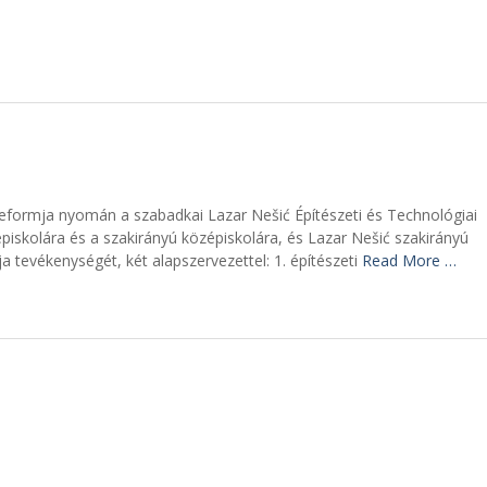
eformja nyomán a szabadkai Lazar Nešić Építészeti és Technológiai
épiskolára és a szakirányú középiskolára, és Lazar Nešić szakirányú
ja tevékenységét, két alapszervezettel: 1. építészeti
Read More …