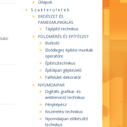
Űrlapok
S z a k t e r ü l e t e k
ERDÉSZET ÉS
FAMEGMUNKÁLÁS
Tájépítő technikus
FÖLDMÉRÉS ÉS ÉPÍTÉSZET
Đukić
Burkoló
Elsődleges építési munkák
operatőre
Építésztechnikus
Építőipari gépkezelő
Falfelület-dekoratőr
NYOMDAIPAR
Digitális grafikai- és
webtervező technikus
Fényképész
Kiszerelési technikus
Nyomdaipari előkészítő
technikus