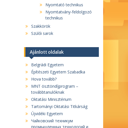
Nyomtató technikus
Nyomtatvány-feldolgozó
technikus
Szakkörök
Szülői sarok
Ajánlott oldalak
Belgrádi Egyetem
Építészeti Egyetem Szabadka
Hova tovább?
MNT ösztöndíjprogram –
továbbtanulóknak
Oktatási Minisztérium
Tartományi Oktatási Titkárság
Újvidéki Egyetem
Чайковский техникум
промышленных технологий и