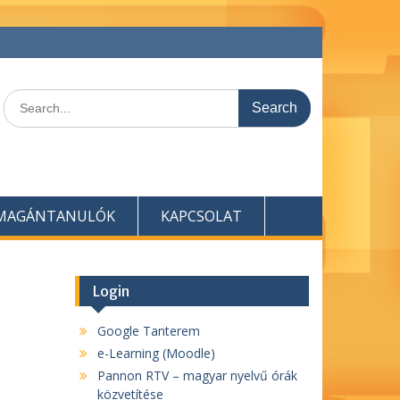
Search
for:
MAGÁNTANULÓK
KAPCSOLAT
Login
Google Tanterem
e-Learning (Moodle)
Pannon RTV – magyar nyelvű órák
közvetítése