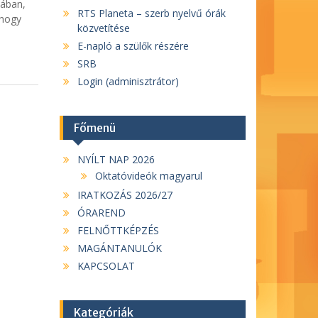
sában,
RTS Planeta – szerb nyelvű órák
 hogy
közvetítése
E-napló a szülők részére
SRB
Login (adminisztrátor)
Főmenü
NYÍLT NAP 2026
Oktatóvideók magyarul
IRATKOZÁS 2026/27
ÓRAREND
FELNŐTTKÉPZÉS
MAGÁNTANULÓK
KAPCSOLAT
Kategóriák