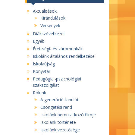
Aktualitások
Kirándulások
Versenyek
Diákszövetkezet
Egyéb
Érettségi- és zárómunkák
Iskolánk általános rendelkezései
Iskolaújság
Könyvtár
Pedagógiai-pszichológiai
szakszolgálat
Rólunk
A generáció tanulói
Csöngetési rend
Iskolánk bemutatkozó filmje
Iskolánk története
Iskolánk vezetősége