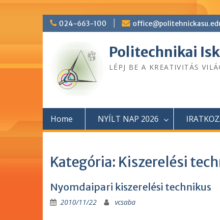
Skip
024-663-100
office@politehnickasu.ed
to
content
Politechnikai Is
LÉPJ BE A KREATIVITÁS VIL
Home
NYÍLT NAP 2026
IRATKOZ
Kategória: Kiszerelési tec
Nyomdaipari kiszerelési technikus
2010/11/22
vcsaba