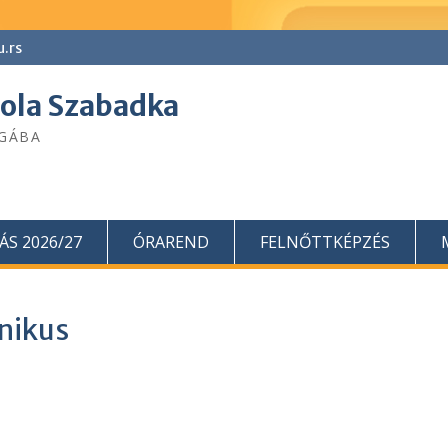
u.rs
kola Szabadka
ÁGÁBA
ÁS 2026/27
ÓRAREND
FELNŐTTKÉPZÉS
hnikus