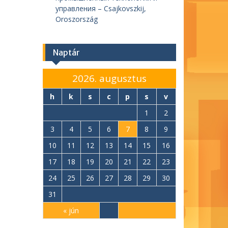
управления – Csajkovszkij,
Oroszország
Naptár
2026. augusztus
h
k
s
c
p
s
v
1
2
3
4
5
6
7
8
9
10
11
12
13
14
15
16
17
18
19
20
21
22
23
24
25
26
27
28
29
30
31
« jún