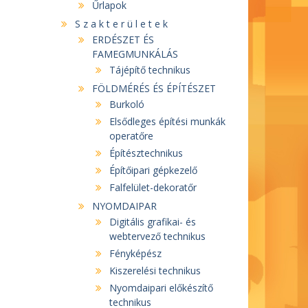
Űrlapok
S z a k t e r ü l e t e k
ERDÉSZET ÉS
FAMEGMUNKÁLÁS
Tájépítő technikus
FÖLDMÉRÉS ÉS ÉPÍTÉSZET
Burkoló
Elsődleges építési munkák
operatőre
Építésztechnikus
Építőipari gépkezelő
Falfelület-dekoratőr
NYOMDAIPAR
Digitális grafikai- és
webtervező technikus
Fényképész
Kiszerelési technikus
Nyomdaipari előkészítő
technikus