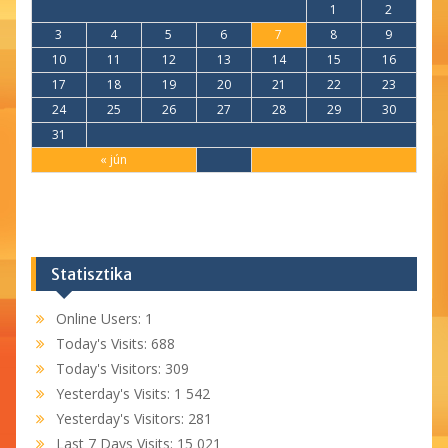
1
2
3
4
5
6
7
8
9
10
11
12
13
14
15
16
17
18
19
20
21
22
23
24
25
26
27
28
29
30
31
« jún
Statisztika
Online Users:
1
Today's Visits:
688
Today's Visitors:
309
Yesterday's Visits:
1 542
Yesterday's Visitors:
281
Last 7 Days Visits:
15 021