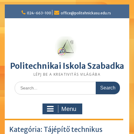
Skip
024-663-100
office@politehnickasu.edu.rs
to
content
Politechnikai Iskola Szabadka
LÉPJ BE A KREATIVITÁS VILÁGÁBA
Search
for:
Menu
Kategória: Tájépítő technikus