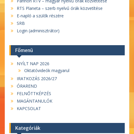
Pannon RTV – magyar nyelvű órák közvetítése
RTS Planeta – szerb nyelvű órák közvetítése
E-napló a szülők részére
SRB
Login (adminisztrátor)
Főmenü
NYÍLT NAP 2026
Oktatóvideók magyarul
IRATKOZÁS 2026/27
ÓRAREND
FELNŐTTKÉPZÉS
MAGÁNTANULÓK
KAPCSOLAT
Kategóriák