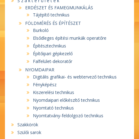
S z a k t e r ü l e t e k
ERDÉSZET ÉS FAMEGMUNKÁLÁS
Tájépítő technikus
FÖLDMÉRÉS ÉS ÉPÍTÉSZET
Burkoló
Elsődleges építési munkák operatőre
Építésztechnikus
Építőipari gépkezelő
Falfelület-dekoratőr
NYOMDAIPAR
Digitális grafikai- és webtervező technikus
Fényképész
Kiszerelési technikus
Nyomdaipari előkészítő technikus
Nyomtató technikus
Nyomtatvány-feldolgozó technikus
Szakkörök
Szülői sarok