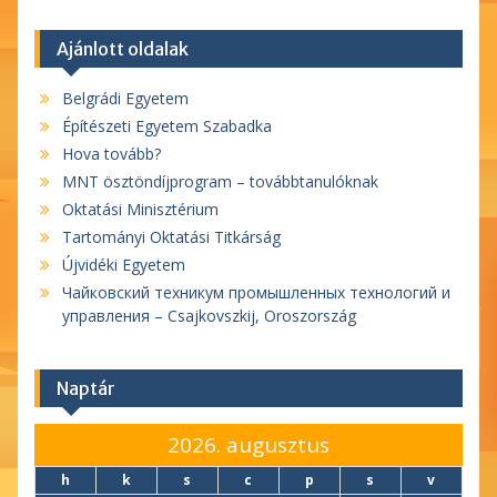
Ajánlott oldalak
Belgrádi Egyetem
Építészeti Egyetem Szabadka
Hova tovább?
MNT ösztöndíjprogram – továbbtanulóknak
Oktatási Minisztérium
Tartományi Oktatási Titkárság
Újvidéki Egyetem
Чайковский техникум промышленных технологий и
управления – Csajkovszkij, Oroszország
Naptár
2026. augusztus
h
k
s
c
p
s
v