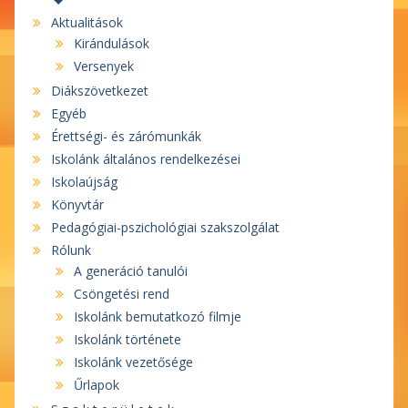
Aktualitások
Kirándulások
Versenyek
Diákszövetkezet
Egyéb
Érettségi- és zárómunkák
Iskolánk általános rendelkezései
Iskolaújság
Könyvtár
Pedagógiai-pszichológiai szakszolgálat
Rólunk
A generáció tanulói
Csöngetési rend
Iskolánk bemutatkozó filmje
Iskolánk története
Iskolánk vezetősége
Űrlapok