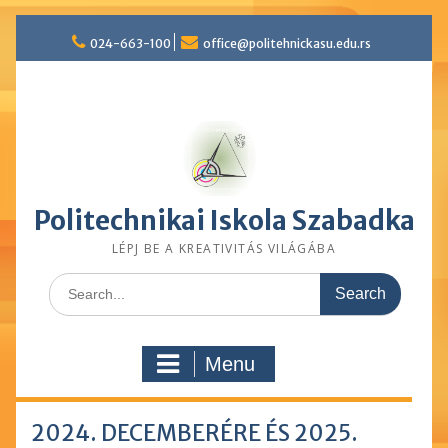
Skip
024-663-100
office@politehnickasu.edu.rs
to
content
Politechnikai Iskola Szabadka
LÉPJ BE A KREATIVITÁS VILÁGÁBA
Search
for:
Menu
2024. DECEMBERÉRE ÉS 2025.