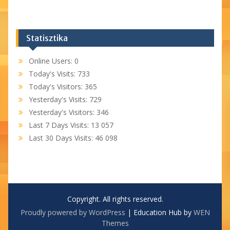
Statisztika
Online Users:
0
Today's Visits:
733
Today's Visitors:
365
Yesterday's Visits:
729
Yesterday's Visitors:
346
Last 7 Days Visits:
13 057
Last 30 Days Visits:
46 098
Copyright. All rights reserved.
Proudly powered by WordPress
|
Education Hub by
WEN
Themes