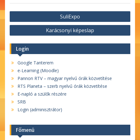
Bejegyzés
SuliExpo
navigáció
Karácsonyi képeslap
Login
Google Tanterem
e-Learning (Moodle)
Pannon RTV – magyar nyelvű órák közvetítése
RTS Planeta – szerb nyelvű órák közvetítése
E-napló a szülők részére
SRB
Login (adminisztrátor)
Főmenü