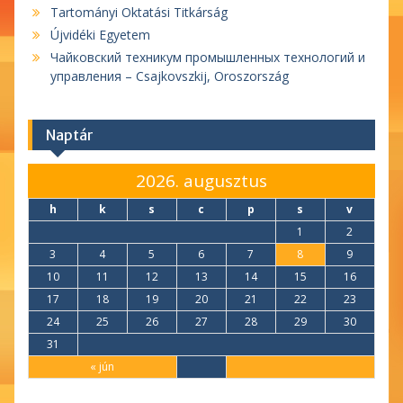
Tartományi Oktatási Titkárság
Újvidéki Egyetem
Чайковский техникум промышленных технологий и
управления – Csajkovszkij, Oroszország
Naptár
2026. augusztus
h
k
s
c
p
s
v
1
2
3
4
5
6
7
8
9
10
11
12
13
14
15
16
17
18
19
20
21
22
23
24
25
26
27
28
29
30
31
« jún