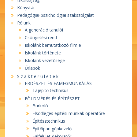
Könyvtár
Pedagógiai-pszichológiai szakszolgálat
Rólunk
A generáció tanulói
Csöngetési rend
Iskolánk bemutatkozó filmje
Iskolánk története
Iskolánk vezetősége
Űrlapok
S z a k t e r ü l e t e k
ERDÉSZET ÉS FAMEGMUNKÁLÁS
Tájépítő technikus
FÖLDMÉRÉS ÉS ÉPÍTÉSZET
Burkoló
Elsődleges építési munkák operatőre
Építésztechnikus
Építőipari gépkezelő
Falfelület-dekoratőr