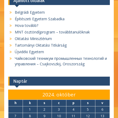
Ajánlott oldalak
Belgrádi Egyetem
Építészeti Egyetem Szabadka
Hova tovább?
MNT ösztöndíjprogram – továbbtanulóknak
Oktatási Minisztérium
Tartományi Oktatási Titkárság
Újvidéki Egyetem
Чайковский техникум промышленных технологий и
управления – Csajkovszkij, Oroszország
Naptár
2024. október
h
k
s
c
p
s
v
1
2
3
4
5
6
7
8
9
10
11
12
13