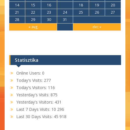
14
15
16
17
18
19
20
21
22
23
24
25
26
27
28
29
30
31
« aug
dec »
Statisztika
Online Users:
0
Today's Visits:
277
Today's Visitors:
116
Yesterday's Visits:
875
Yesterday's Visitors:
431
Last 7 Days Visits:
10 296
Last 30 Days Visits:
45 918