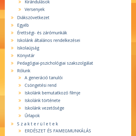
Kirándulások
Versenyek
Diákszövetkezet
Egyéb
Érettségi- és zárómunkák
Iskolánk általános rendelkezései
Iskolaújság
Könyvtár
Pedagógiai-pszichológiai szakszolgálat
Rólunk
A generáció tanulói
Csöngetési rend
Iskolánk bemutatkozó filmje
Iskolánk története
Iskolánk vezetősége
Űrlapok
S z a k t e r ü l e t e k
ERDÉSZET ÉS FAMEGMUNKÁLÁS