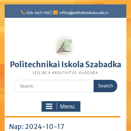
Skip
024-663-100
office@politehnickasu.edu.rs
to
content
Politechnikai Iskola Szabadka
LÉPJ BE A KREATIVITÁS VILÁGÁBA
Search
for:
Menu
Nap: 2024-10-17