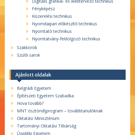
Digitális grafikai- és webtervező technikus
Fényképész
Kiszerelési technikus
Nyomdaipari előkészítő technikus
Nyomtató technikus
Nyomtatvány-feldolgozó technikus
Szakkörök
Szülői sarok
Ajánlott oldalak
Belgrádi Egyetem
Építészeti Egyetem Szabadka
Hova tovább?
MNT ösztöndíjprogram – továbbtanulóknak
Oktatási Minisztérium
Tartományi Oktatási Titkárság
Újvidéki Egyetem