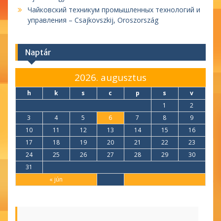
Чайковский техникум промышленных технологий и
управления – Csajkovszkij, Oroszország
Naptár
2026. augusztus
h
k
s
c
p
s
v
1
2
3
4
5
6
7
8
9
10
11
12
13
14
15
16
17
18
19
20
21
22
23
24
25
26
27
28
29
30
31
« jún