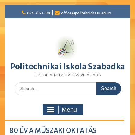
Skip
024-663-100
office@politehnickasu.edu.rs
to
content
Politechnikai Iskola Szabadka
LÉPJ BE A KREATIVITÁS VILÁGÁBA
Search
for:
Menu
80 ÉV A MŰSZAKI OKTATÁS