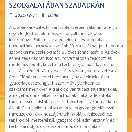
SZOLGÁLATÁBAN SZABADKÁN
2025/12/01
Edina
A szabadkai Politechnikai Iskola Szerbia, valamint a régió
egyik legfontosabb műszaki irányultságú oktatási
intézménye. Ebben az évben jelentős évfordulókat
ünnepeltünk: nemcsak iskolánk 80. születésnapját, hanem a
szabadkai műszaki oktatás 80 éves fennállását is. Az évek
és évtizedek során iskolánk folyamatosan fejlődött és
modernizálódott: követte a technológiai haladást és az
oktatási trendek változásait, új szakirányok bevezetésével.
Ami különösen kiemel bennünket, az az elmélet és a
gyakorlat összhangja, hiszen műhelyeinkben és
szaktantermeinkben a diákok olyan tudást sajátítanak el,
amelyet azonnal alkalmazni tudnak – akár a felsőfokú
tanulmányok folytatása mellett döntenek, akár munkába
állnak. Ez a jubileum alkalom arra, hogy megemlékezzünk
mindazokról, akik hozzájárultak iskolánk fejlődéséhez:
tanárokról, mesterekről, igazgatókról, adminisztratív és
technikai dolgozókról, valamint azokról a diákok