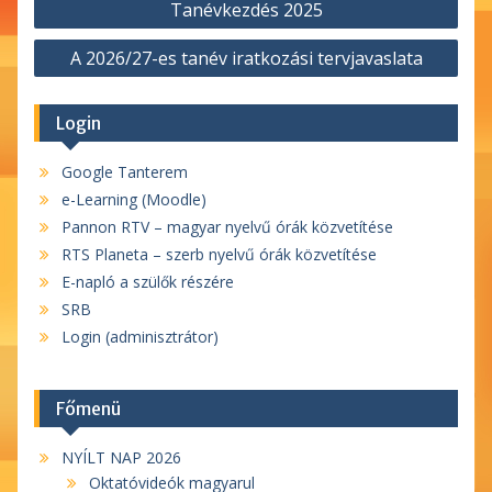
Tanévkezdés 2025
navigáció
A 2026/27-es tanév iratkozási tervjavaslata
Login
Google Tanterem
e-Learning (Moodle)
Pannon RTV – magyar nyelvű órák közvetítése
RTS Planeta – szerb nyelvű órák közvetítése
E-napló a szülők részére
SRB
Login (adminisztrátor)
Főmenü
NYÍLT NAP 2026
Oktatóvideók magyarul