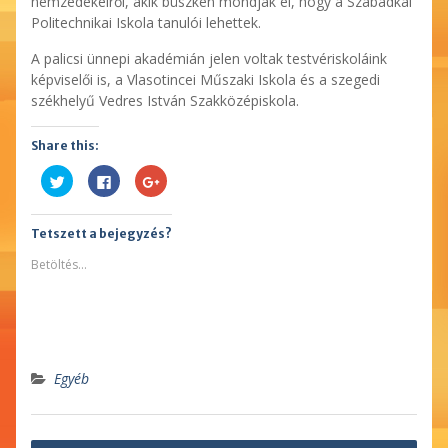
nemzedékeiről, akik büszkén mondják el, hogy a Szabadkai
Politechnikai Iskola tanulói lehettek.
A palicsi ünnepi akadémián jelen voltak testvériskoláink
képviselői is, a Vlasotincei Műszaki Iskola és a szegedi
székhelyű Vedres István Szakközépiskola.
Share this:
Kattints
Facebookon
Megosztás
ide
való
a
a
megosztáshoz
Google
Twitter-
kattintás
plusszon(Új
en
ide.
ablakban
Tetszett a bejegyzés?
való
(Új
nyílik
megosztáshoz(Új
ablakban
meg)
ablakban
nyílik
Betöltés...
nyílik
meg)
meg)
Egyéb
Bejegyzés