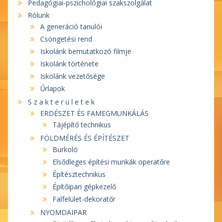
Pedagógiai-pszichológiai szakszolgálat
Rólunk
A generáció tanulói
Csöngetési rend
Iskolánk bemutatkozó filmje
Iskolánk története
Iskolánk vezetősége
Űrlapok
S z a k t e r ü l e t e k
ERDÉSZET ÉS FAMEGMUNKÁLÁS
Tájépítő technikus
FÖLDMÉRÉS ÉS ÉPÍTÉSZET
Burkoló
Elsődleges építési munkák operatőre
Építésztechnikus
Építőipari gépkezelő
Falfelület-dekoratőr
NYOMDAIPAR