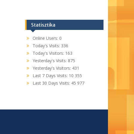
Statisztika
Online Users:
0
Today's Visits:
336
Today's Visitors:
163
Yesterday's Visits:
875
Yesterday's Visitors:
431
Last 7 Days Visits:
10 355
Last 30 Days Visits:
45 977