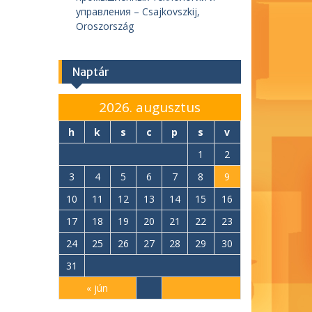
управления – Csajkovszkij,
Oroszország
Naptár
2026. augusztus
h
k
s
c
p
s
v
1
2
3
4
5
6
7
8
9
10
11
12
13
14
15
16
17
18
19
20
21
22
23
24
25
26
27
28
29
30
31
« jún