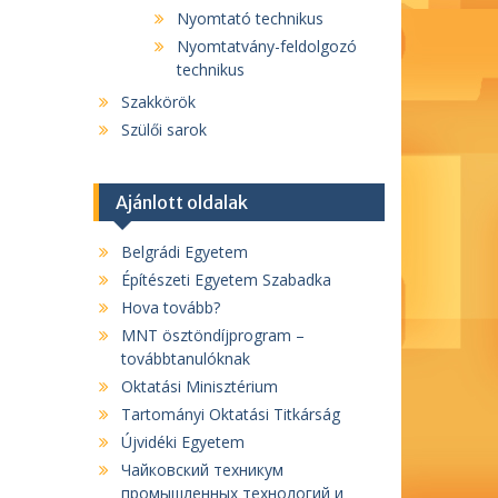
Nyomtató technikus
Nyomtatvány-feldolgozó
technikus
Szakkörök
Szülői sarok
Ajánlott oldalak
Belgrádi Egyetem
Építészeti Egyetem Szabadka
Hova tovább?
MNT ösztöndíjprogram –
továbbtanulóknak
Oktatási Minisztérium
Tartományi Oktatási Titkárság
Újvidéki Egyetem
Чайковский техникум
промышленных технологий и