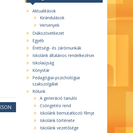
Aktualitások
Kirándulások
Versenyek
Diákszövetkezet
Egyéb
Érettségi- és zárómunkák
Iskolánk általános rendelkezései
Iskolaújság
Könyvtár
Pedagógiai-pszichológiai
szakszolgálat
Rólunk
A generáció tanulói
Csöngetési rend
AKSON
Iskolánk bemutatkozó filmje
Iskolánk története
Iskolánk vezetősége