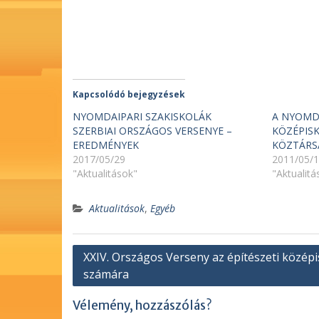
meg)
Kapcsolódó bejegyzések
NYOMDAIPARI SZAKISKOLÁK
A NYOMD
SZERBIAI ORSZÁGOS VERSENYE –
KÖZÉPISK
EREDMÉNYEK
KÖZTÁRS
2017/05/29
2011/05/
"Aktualitások"
"Aktualitá
Aktualitások
,
Egyéb
Bejegyzés
XXIV. Országos Verseny az építészeti közép
számára
navigáció
Vélemény, hozzászólás?