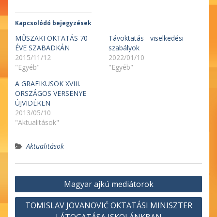
Kapcsolódó bejegyzések
MŰSZAKI OKTATÁS 70
Távoktatás - viselkedési
ÉVE SZABADKÁN
szabályok
2015/11/12
2022/01/10
"Egyéb"
"Egyéb"
A GRAFIKUSOK XVIII.
ORSZÁGOS VERSENYE
ÚJVIDÉKEN
2013/05/10
"Aktualitások"
Aktualitások
Bejegyzés
Magyar ajkú mediátorok
navigáció
TOMISLAV JOVANOVIĆ OKTATÁSI MINISZTER
LÁTOGATÁSA ISKOLÁNKBAN