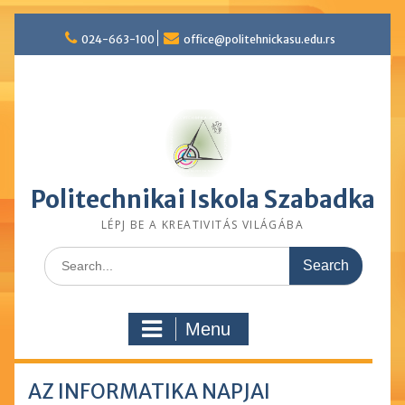
Skip
024-663-100
office@politehnickasu.edu.rs
to
content
Politechnikai Iskola Szabadka
LÉPJ BE A KREATIVITÁS VILÁGÁBA
Search
for:
Menu
AZ INFORMATIKA NAPJAI