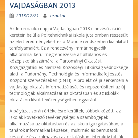
VAJDASÁGBAN 2013
2013/12/21
arankal
Az Informatika napjai Vajdaságban 2013 elnevésű akció
keretein belül a Politehnichnikai Iskola jutalomban részesült
az elért eredményekért és a Moodle rendszerben kialakított
tanfolyamaiért. Ez a rendezvény immár negyedik
alkalommal kerül megrendezésre az általános és
középiskolák számára, a Tartományi Oktatási,
Közigazgatási és Nemzeti Közösségi Titkárság védnöksége
alatt, a Tudomány, Technológia és Informatikafejlesztési
Központ szervezésében (CNTI). A projekt célja serkenteni a
vajdasági oktatás informatizálását és népszerűsíteni az új
technológiák alkalmazását az oktatásban és az iskolák
oktatáson kívüli tevékenységeiben egyaránt.
A pályázat során értékelésre kerültek, többek között, az
iskolák következő tevékenységei: a számítógépek
alkalmazása az oktatásban és az iskola igazgatásában, a
tanárok informatikai képzései, multimédiás bemutatók
készítése és alkalmazása az oktatásban, interaktív táblák