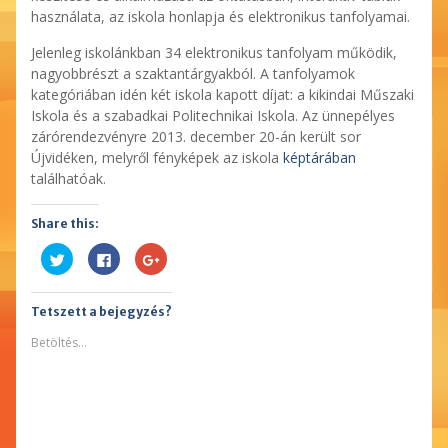
használata, az iskola honlapja és elektronikus tanfolyamai.
Jelenleg iskolánkban 34 elektronikus tanfolyam működik,
nagyobbrészt a szaktantárgyakból. A tanfolyamok
kategóriában idén két iskola kapott díjat: a kikindai Műszaki
Iskola és a szabadkai Politechnikai Iskola. Az ünnepélyes
zárórendezvényre 2013. december 20-án került sor
Újvidéken, melyről fényképek az iskola
képtárában
találhatóak.
Share this:
Kattints
Facebookon
Megosztás
ide
való
a
a
megosztáshoz
Google
Twitter-
kattintás
plusszon(Új
en
ide.
ablakban
Tetszett a bejegyzés?
való
(Új
nyílik
megosztáshoz(Új
ablakban
meg)
ablakban
nyílik
Betöltés...
nyílik
meg)
meg)