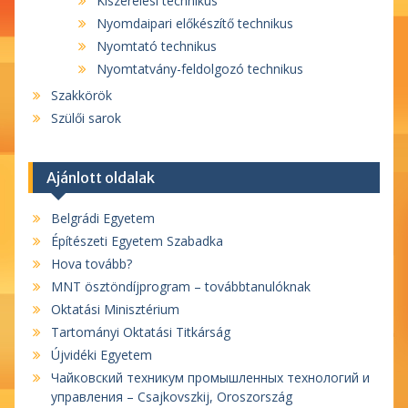
Kiszerelési technikus
Nyomdaipari előkészítő technikus
Nyomtató technikus
Nyomtatvány-feldolgozó technikus
Szakkörök
Szülői sarok
Ajánlott oldalak
Belgrádi Egyetem
Építészeti Egyetem Szabadka
Hova tovább?
MNT ösztöndíjprogram – továbbtanulóknak
Oktatási Minisztérium
Tartományi Oktatási Titkárság
Újvidéki Egyetem
Чайковский техникум промышленных технологий и
управления – Csajkovszkij, Oroszország