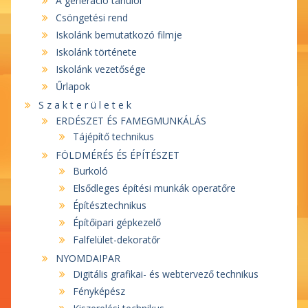
A generáció tanulói
Csöngetési rend
Iskolánk bemutatkozó filmje
Iskolánk története
Iskolánk vezetősége
Űrlapok
S z a k t e r ü l e t e k
ERDÉSZET ÉS FAMEGMUNKÁLÁS
Tájépítő technikus
FÖLDMÉRÉS ÉS ÉPÍTÉSZET
Burkoló
Elsődleges építési munkák operatőre
Építésztechnikus
Építőipari gépkezelő
Falfelület-dekoratőr
NYOMDAIPAR
Digitális grafikai- és webtervező technikus
Fényképész