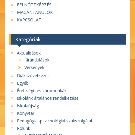
FELNŐTTKÉPZÉS
MAGÁNTANULÓK
KAPCSOLAT
Kategóriák
Aktualitások
Kirándulások
Versenyek
Diákszövetkezet
Egyéb
Érettségi- és zárómunkák
Iskolánk általános rendelkezései
Iskolaújság
Könyvtár
Pedagógiai-pszichológiai szakszolgálat
Rólunk