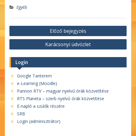
Egyéb
Bejegyzés
Előző bejegyzés
navigáció
Karácsonyi üdvözlet
Login
Google Tanterem
e-Learning (Moodle)
Pannon RTV – magyar nyelvű órák közvetítése
RTS Planeta – szerb nyelvű órák közvetítése
E-napló a szülők részére
SRB
Login (adminisztrátor)