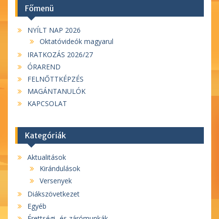
Főmenü
NYÍLT NAP 2026
Oktatóvideók magyarul
IRATKOZÁS 2026/27
ÓRAREND
FELNŐTTKÉPZÉS
MAGÁNTANULÓK
KAPCSOLAT
Kategóriák
Aktualitások
Kirándulások
Versenyek
Diákszövetkezet
Egyéb
Érettségi- és zárómunkák