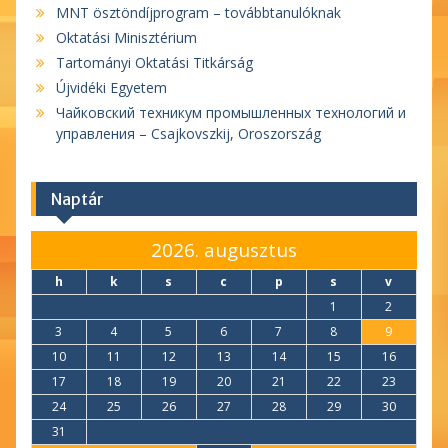
MNT ösztöndíjprogram – továbbtanulóknak
Oktatási Minisztérium
Tartományi Oktatási Titkárság
Újvidéki Egyetem
Чайковский техникум промышленных технологий и
управления – Csajkovszkij, Oroszország
Naptár
2026. augusztus
h
k
s
c
p
s
v
1
2
3
4
5
6
7
8
9
10
11
12
13
14
15
16
17
18
19
20
21
22
23
24
25
26
27
28
29
30
31