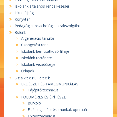
Iskolánk általános rendelkezései
Iskolaújság
Könyvtár
Pedagógiai-pszichológiai szakszolgálat
Rólunk
A generáció tanulói
Csöngetési rend
Iskolánk bemutatkozó filmje
Iskolánk története
Iskolánk vezetősége
Űrlapok
S z a k t e r ü l e t e k
ERDÉSZET ÉS FAMEGMUNKÁLÁS
Tájépítő technikus
FÖLDMÉRÉS ÉS ÉPÍTÉSZET
Burkoló
Elsődleges építési munkák operatőre
Építésztechnikus