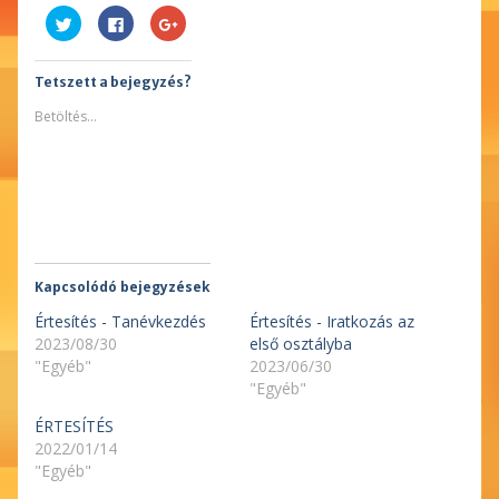
Kattints
Facebookon
Megosztás
ide
való
a
a
megosztáshoz
Google
Twitter-
kattintás
plusszon(Új
en
ide.
ablakban
Tetszett a bejegyzés?
való
(Új
nyílik
megosztáshoz(Új
ablakban
meg)
ablakban
nyílik
Betöltés...
nyílik
meg)
meg)
Kapcsolódó bejegyzések
Értesítés - Tanévkezdés
Értesítés - Iratkozás az
2023/08/30
első osztályba
"Egyéb"
2023/06/30
"Egyéb"
ÉRTESÍTÉS
2022/01/14
"Egyéb"