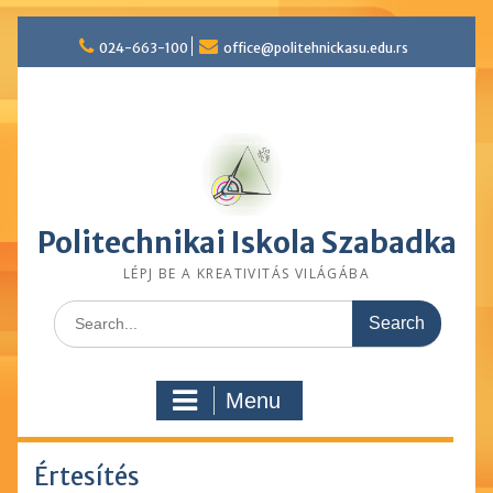
Skip
024-663-100
office@politehnickasu.edu.rs
to
content
Politechnikai Iskola Szabadka
LÉPJ BE A KREATIVITÁS VILÁGÁBA
Search
for:
Menu
Értesítés