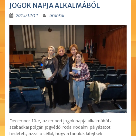
JOGOK NAPJA ALKALMÁBÓL
2015/12/11
arankal
December 10-e, az emberi jogok napja alkalmából a
szabadkai polgári jogvédő iroda irodalmi pályázatot
hirdetett, azzal a céllal, hogy a tanulók kifejtsék