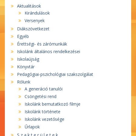
Aktualitások
Kirándulások
Versenyek
Diákszövetkezet
Egyéb
Érettségi- és zárómunkák
Iskolánk általános rendelkezései
Iskolaújság
Könyvtár
Pedagógiai-pszichológiai szakszolgálat
Rólunk
A generáció tanulói
Csöngetési rend
Iskolánk bemutatkozó filmje
Iskolánk története
Iskolánk vezetősége
Űrlapok
S z a k t e r ü l e t e k