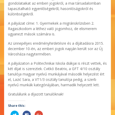
gondolataikat az emberi jogokról, a mai társadalomban
tapasztalható egyenlőségekről, hasonlóságokról és
különbségekről.
A pályázat címe: 1. Gyermekek a migránskrízisben 2.
Ragaszkodom a léthez való jogomhoz, de elismerem
ugyanezt mások számára is.
Az ünnepélyes eredményhirdetésre és a díjátadásra 2015.
december 10-én, az emberi jogok napján került sor az Új
Városháza nagytermében.
A pályázaton a Politechnikai Iskola diákjai is részt vettek, és
két díjat is szereztek. Cvitkó Beatrix, a GFT 4/10 osztály
tanulója magyar nyelvű munkájával második helyezést ért
el, Lazić Sara, a VT1/3 osztály tanulója pedig, a szerb
nyelvű munkák kategóriájában, harmadik helyezett lett.
Gratulálunk a díjazott tanulóknak!
Share this:
Kattints
Facebookon
Megosztás