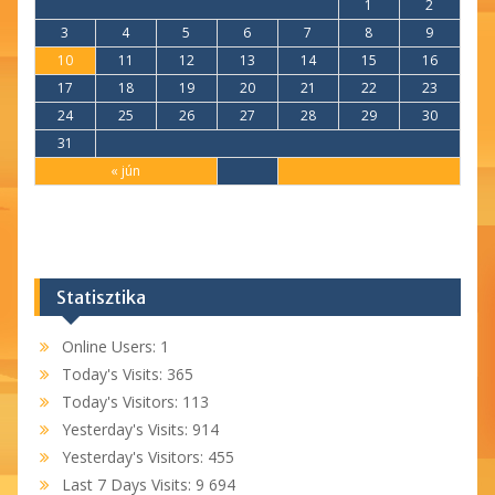
1
2
3
4
5
6
7
8
9
10
11
12
13
14
15
16
17
18
19
20
21
22
23
24
25
26
27
28
29
30
31
« jún
Statisztika
Online Users:
1
Today's Visits:
365
Today's Visitors:
113
Yesterday's Visits:
914
Yesterday's Visitors:
455
Last 7 Days Visits:
9 694