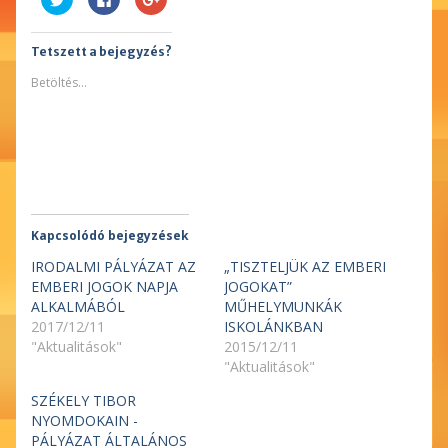
ide
való
a
a
megosztáshoz
Google
Twitter-
kattintás
plusszon(Új
en
ide.
ablakban
Tetszett a bejegyzés?
való
(Új
nyílik
megosztáshoz(Új
ablakban
meg)
ablakban
nyílik
Betöltés...
nyílik
meg)
meg)
Kapcsolódó bejegyzések
IRODALMI PÁLYÁZAT AZ
„TISZTELJÜK AZ EMBERI
EMBERI JOGOK NAPJA
JOGOKAT”
ALKALMÁBÓL
MŰHELYMUNKÁK
2017/12/11
ISKOLÁNKBAN
"Aktualitások"
2015/12/11
"Aktualitások"
SZÉKELY TIBOR
NYOMDOKAIN -
PÁLYÁZAT ÁLTALÁNOS