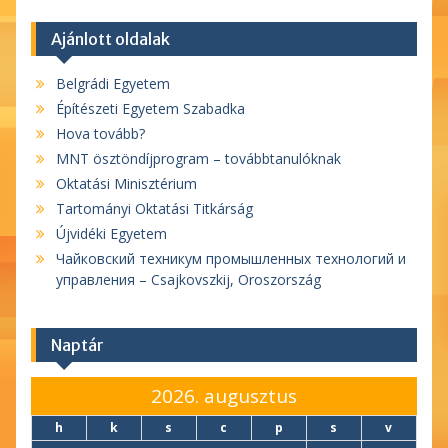
Ajánlott oldalak
Belgrádi Egyetem
Építészeti Egyetem Szabadka
Hova tovább?
MNT ösztöndíjprogram – továbbtanulóknak
Oktatási Minisztérium
Tartományi Oktatási Titkárság
Újvidéki Egyetem
Чайковский техникум промышленных технологий и
управления – Csajkovszkij, Oroszország
Naptár
2026. augusztus
h
k
s
c
p
s
v