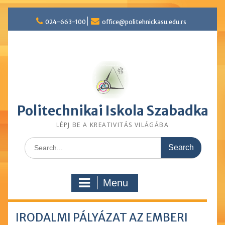
Skip
024-663-100
office@politehnickasu.edu.rs
to
content
Politechnikai Iskola Szabadka
LÉPJ BE A KREATIVITÁS VILÁGÁBA
Search
for:
Menu
IRODALMI PÁLYÁZAT AZ EMBERI