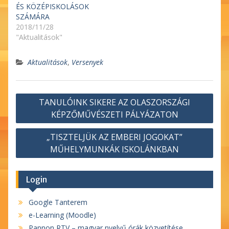
ÉS KÖZÉPISKOLÁSOK
SZÁMÁRA
2018/11/28
"Aktualitások"
Aktualitások
,
Versenyek
Bejegyzés
TANULÓINK SIKERE AZ OLASZORSZÁGI
navigáció
KÉPZŐMŰVÉSZETI PÁLYÁZATON
„TISZTELJÜK AZ EMBERI JOGOKAT”
MŰHELYMUNKÁK ISKOLÁNKBAN
Login
Google Tanterem
e-Learning (Moodle)
Pannon RTV – magyar nyelvű órák közvetítése