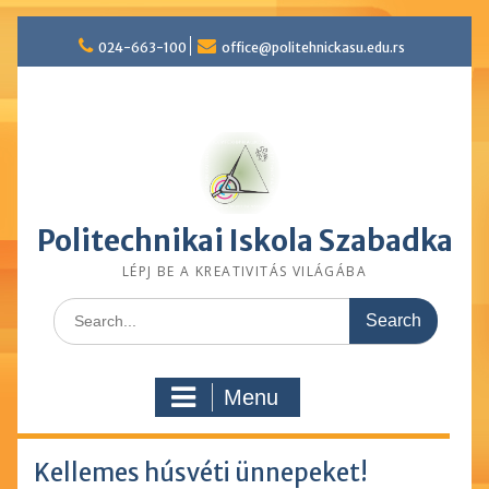
Skip
024-663-100
office@politehnickasu.edu.rs
to
content
Politechnikai Iskola Szabadka
LÉPJ BE A KREATIVITÁS VILÁGÁBA
Search
for:
Menu
Kellemes húsvéti ünnepeket!