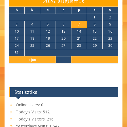
2026. augusztus
h
k
s
c
p
s
v
1
2
3
4
5
6
7
8
9
10
11
12
13
14
15
16
17
18
19
20
21
22
23
24
25
26
27
28
29
30
31
« jún
Statisztika
Online Users:
0
Today's Visits:
512
Today's Visitors:
216
Yesterday's Visits:
1 542