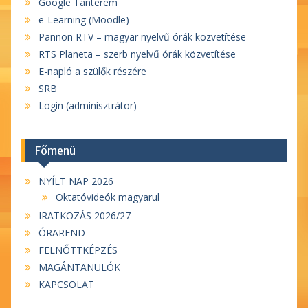
Google Tanterem
e-Learning (Moodle)
Pannon RTV – magyar nyelvű órák közvetítése
RTS Planeta – szerb nyelvű órák közvetítése
E-napló a szülők részére
SRB
Login (adminisztrátor)
Főmenü
NYÍLT NAP 2026
Oktatóvideók magyarul
IRATKOZÁS 2026/27
ÓRAREND
FELNŐTTKÉPZÉS
MAGÁNTANULÓK
KAPCSOLAT