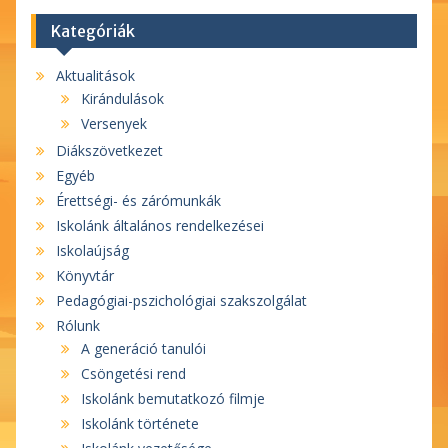
Kategóriák
Aktualitások
Kirándulások
Versenyek
Diákszövetkezet
Egyéb
Érettségi- és zárómunkák
Iskolánk általános rendelkezései
Iskolaújság
Könyvtár
Pedagógiai-pszichológiai szakszolgálat
Rólunk
A generáció tanulói
Csöngetési rend
Iskolánk bemutatkozó filmje
Iskolánk története