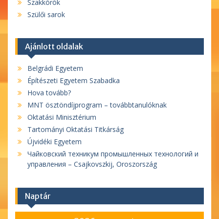
Szakkörök
Szülői sarok
Ajánlott oldalak
Belgrádi Egyetem
Építészeti Egyetem Szabadka
Hova tovább?
MNT ösztöndíjprogram – továbbtanulóknak
Oktatási Minisztérium
Tartományi Oktatási Titkárság
Újvidéki Egyetem
Чайковский техникум промышленных технологий и
управления – Csajkovszkij, Oroszország
Naptár