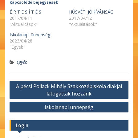
Kapcsolódó bejegyzések
É R T E S Í T É S
HÚSVÉTI JÓKÍVÁNSÁG
2017/04/11
2017/04/12
"Aktualitások"
"Aktualitások"
Iskolanapi ünnepség
2023/04/28
"Egyéb"
Egyéb
Bejegyzés
A pécsi Pollack Mihály Szakközépiskola diákjai
navigáció
látogattak hozzánk
Iskolanapi ünnepség
Login