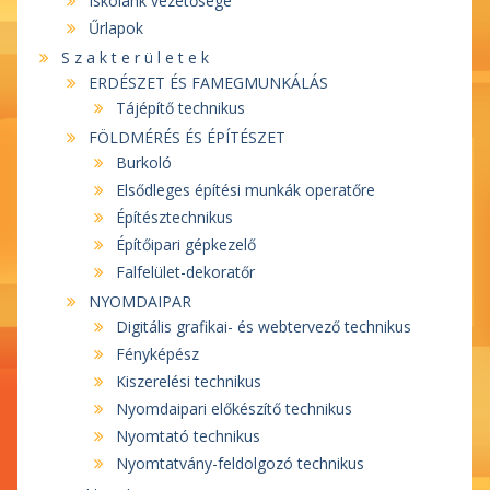
Iskolánk vezetősége
Űrlapok
S z a k t e r ü l e t e k
ERDÉSZET ÉS FAMEGMUNKÁLÁS
Tájépítő technikus
FÖLDMÉRÉS ÉS ÉPÍTÉSZET
Burkoló
Elsődleges építési munkák operatőre
Építésztechnikus
Építőipari gépkezelő
Falfelület-dekoratőr
NYOMDAIPAR
Digitális grafikai- és webtervező technikus
Fényképész
Kiszerelési technikus
Nyomdaipari előkészítő technikus
Nyomtató technikus
Nyomtatvány-feldolgozó technikus