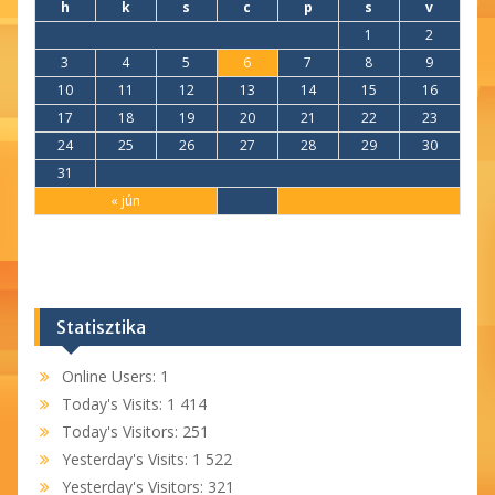
h
k
s
c
p
s
v
1
2
3
4
5
6
7
8
9
10
11
12
13
14
15
16
17
18
19
20
21
22
23
24
25
26
27
28
29
30
31
« jún
Statisztika
Online Users:
1
Today's Visits:
1 414
Today's Visitors:
251
Yesterday's Visits:
1 522
Yesterday's Visitors:
321