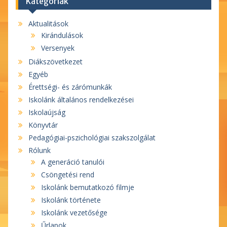
Kategóriák
Aktualitások
Kirándulások
Versenyek
Diákszövetkezet
Egyéb
Érettségi- és zárómunkák
Iskolánk általános rendelkezései
Iskolaújság
Könyvtár
Pedagógiai-pszichológiai szakszolgálat
Rólunk
A generáció tanulói
Csöngetési rend
Iskolánk bemutatkozó filmje
Iskolánk története
Iskolánk vezetősége
Űrlapok