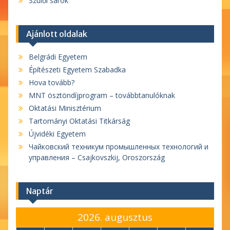
Szülői sarok
Ajánlott oldalak
Belgrádi Egyetem
Építészeti Egyetem Szabadka
Hova tovább?
MNT ösztöndíjprogram – továbbtanulóknak
Oktatási Minisztérium
Tartományi Oktatási Titkárság
Újvidéki Egyetem
Чайковский техникум промышленных технологий и
управления – Csajkovszkij, Oroszország
Naptár
2026. augusztus