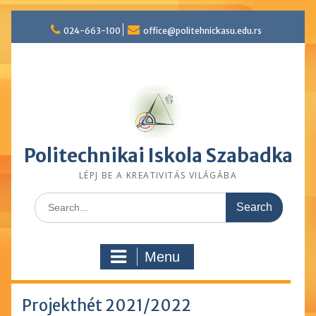
Skip
024-663-100
office@politehnickasu.edu.rs
to
content
Politechnikai Iskola Szabadka
LÉPJ BE A KREATIVITÁS VILÁGÁBA
Search
for:
Menu
Projekthét 2021/2022