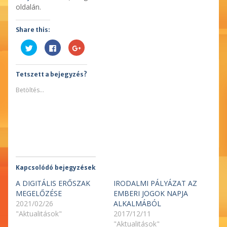
oldalán.
Share this:
Kattints
Facebookon
Megosztás
ide
való
a
a
megosztáshoz
Google
Twitter-
kattintás
plusszon(Új
en
ide.
ablakban
Tetszett a bejegyzés?
való
(Új
nyílik
megosztáshoz(Új
ablakban
meg)
ablakban
nyílik
Betöltés...
nyílik
meg)
meg)
Kapcsolódó bejegyzések
A DIGITÁLIS ERŐSZAK
IRODALMI PÁLYÁZAT AZ
MEGELŐZÉSE
EMBERI JOGOK NAPJA
2021/02/26
ALKALMÁBÓL
"Aktualitások"
2017/12/11
"Aktualitások"