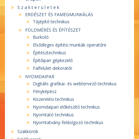
S z a k t e r ü l e t e k
ERDÉSZET ÉS FAMEGMUNKÁLÁS
Tájépítő technikus
FÖLDMÉRÉS ÉS ÉPÍTÉSZET
Burkoló
Elsődleges építési munkák operatőre
Építésztechnikus
Építőipari gépkezelő
Falfelület-dekoratőr
NYOMDAIPAR
Digitális grafikai- és webtervező technikus
Fényképész
Kiszerelési technikus
Nyomdaipari előkészítő technikus
Nyomtató technikus
Nyomtatvány-feldolgozó technikus
Szakkörök