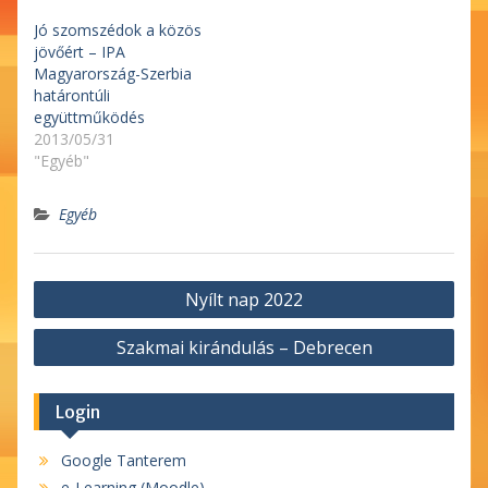
Jó szomszédok a közös
jövőért – IPA
Magyarország-Szerbia
határontúli
együttműködés
2013/05/31
"Egyéb"
Egyéb
Bejegyzés
Nyílt nap 2022
navigáció
Szakmai kirándulás – Debrecen
Login
Google Tanterem
e-Learning (Moodle)