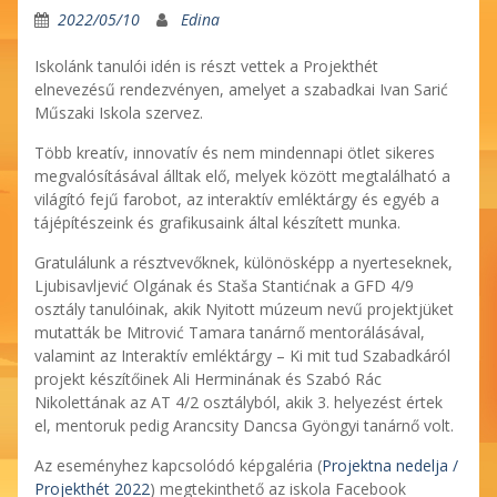
2022/05/10
Edina
Iskolánk tanulói idén is részt vettek a Projekthét
elnevezésű rendezvényen, amelyet a szabadkai Ivan Sarić
Műszaki Iskola szervez.
Több kreatív, innovatív és nem mindennapi ötlet sikeres
megvalósításával álltak elő, melyek között megtalálható a
világító fejű farobot, az interaktív emléktárgy és egyéb a
tájépítészeink és grafikusaink által készített munka.
Gratulálunk a résztvevőknek, különösképp a nyerteseknek,
Ljubisavljević Olgának és Staša Stantićnak a GFD 4/9
osztály tanulóinak, akik Nyitott múzeum nevű projektjüket
mutatták be Mitrović Tamara tanárnő mentorálásával,
valamint az Interaktív emléktárgy – Ki mit tud Szabadkáról
projekt készítőinek Ali Herminának és Szabó Rác
Nikolettának az AT 4/2 osztályból, akik 3. helyezést értek
el, mentoruk pedig Arancsity Dancsa Gyöngyi tanárnő volt.
Az eseményhez kapcsolódó képgaléria (
Projektna nedelja /
Projekthét 2022
) megtekinthető az iskola Facebook