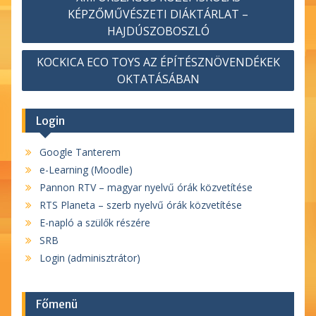
navigáció
KÉPZŐMŰVÉSZETI DIÁKTÁRLAT –
HAJDÚSZOBOSZLÓ
KOCKICA ECO TOYS AZ ÉPÍTÉSZNÖVENDÉKEK
OKTATÁSÁBAN
Login
Google Tanterem
e-Learning (Moodle)
Pannon RTV – magyar nyelvű órák közvetítése
RTS Planeta – szerb nyelvű órák közvetítése
E-napló a szülők részére
SRB
Login (adminisztrátor)
Főmenü