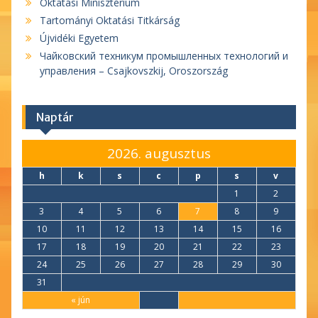
Oktatási Minisztérium
Tartományi Oktatási Titkárság
Újvidéki Egyetem
Чайковский техникум промышленных технологий и
управления – Csajkovszkij, Oroszország
Naptár
2026. augusztus
h
k
s
c
p
s
v
1
2
3
4
5
6
7
8
9
10
11
12
13
14
15
16
17
18
19
20
21
22
23
24
25
26
27
28
29
30
31
« jún