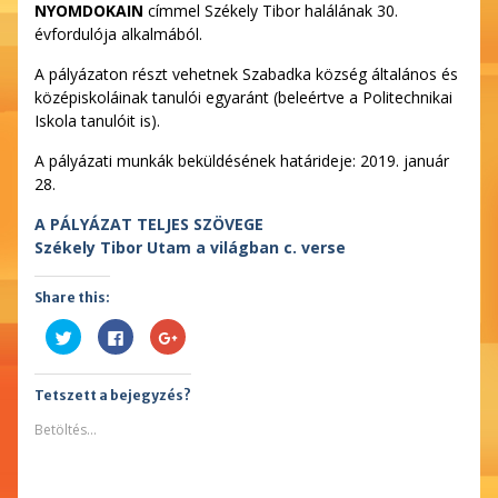
NYOMDOKAIN
címmel Székely Tibor halálának 30.
évfordulója alkalmából.
A pályázaton részt vehetnek Szabadka község általános és
középiskoláinak tanulói egyaránt (beleértve a Politechnikai
Iskola tanulóit is).
A pályázati munkák beküldésének határideje: 2019. január
28.
A PÁLYÁZAT TELJES SZÖVEGE
Székely Tibor Utam a világban c. verse
Share this:
Kattints
Facebookon
Megosztás
ide
való
a
a
megosztáshoz
Google
Twitter-
kattintás
plusszon(Új
en
ide.
ablakban
Tetszett a bejegyzés?
való
(Új
nyílik
megosztáshoz(Új
ablakban
meg)
ablakban
nyílik
Betöltés...
nyílik
meg)
meg)