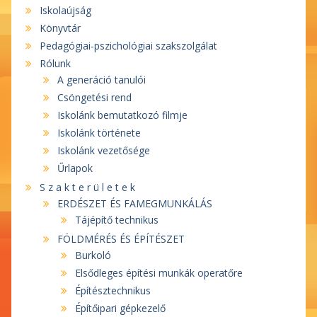
Iskolaújság
Könyvtár
Pedagógiai-pszichológiai szakszolgálat
Rólunk
A generáció tanulói
Csöngetési rend
Iskolánk bemutatkozó filmje
Iskolánk története
Iskolánk vezetősége
Űrlapok
S z a k t e r ü l e t e k
ERDÉSZET ÉS FAMEGMUNKÁLÁS
Tájépítő technikus
FÖLDMÉRÉS ÉS ÉPÍTÉSZET
Burkoló
Elsődleges építési munkák operatőre
Építésztechnikus
Építőipari gépkezelő