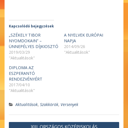
Kapcsolódó bejegyzések
„SZÉKELY TIBOR
A NYELVEK EURÓPAI
NYOMDOKAIN” –
NAPJA
ÜNNEPÉLYES DÍJKIOSZTÓ
2014/09/26
2019/03/29
"Aktualitások"
"Aktualitások"
DIPLOMA AZ
ESZPERANTÓ
RENDEZVÉNYÉRT
2017/04/10
"Aktualitások"
Aktualitások
,
Szakkörök
,
Versenyek
Bejegyzés
XIII. ORSZÁGOS KÖZÉPISKOLÁS