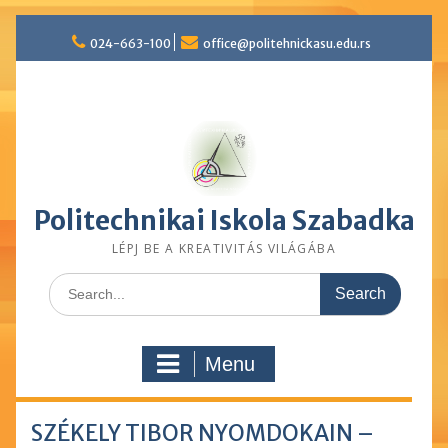
Skip
024-663-100
office@politehnickasu.edu.rs
to
content
Politechnikai Iskola Szabadka
LÉPJ BE A KREATIVITÁS VILÁGÁBA
Search
for:
Menu
SZÉKELY TIBOR NYOMDOKAIN –