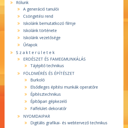
Rólunk
A generáció tanulói
Csöngetési rend
Iskolánk bemutatkozó filmje
Iskolánk története
Iskolánk vezetősége
Űrlapok
S z a k t e r ü l e t e k
ERDÉSZET ÉS FAMEGMUNKÁLÁS
Tájépítő technikus
FÖLDMÉRÉS ÉS ÉPÍTÉSZET
Burkoló
Elsődleges építési munkák operatőre
Építésztechnikus
Építőipari gépkezelő
Falfelület-dekoratőr
NYOMDAIPAR
Digitális grafikai- és webtervező technikus