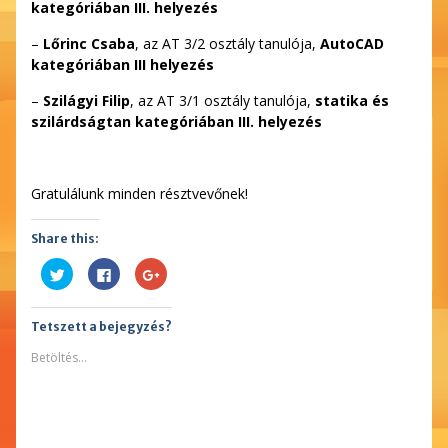
kategóriában III. helyezés
–
Lőrinc Csaba
, az AT 3/2 osztály tanulója,
AutoCAD
kategóriában III helyezés
–
Szilágyi Filip
, az AT 3/1 osztály tanulója,
statika és
szilárdságtan kategóriában III. helyezés
Gratulálunk minden résztvevőnek!
Share this:
Kattints
Facebookon
Megosztás
ide
való
a
a
megosztáshoz
Google
Twitter-
kattintás
plusszon(Új
en
ide.
ablakban
Tetszett a bejegyzés?
való
(Új
nyílik
megosztáshoz(Új
ablakban
meg)
ablakban
nyílik
Betöltés...
nyílik
meg)
meg)