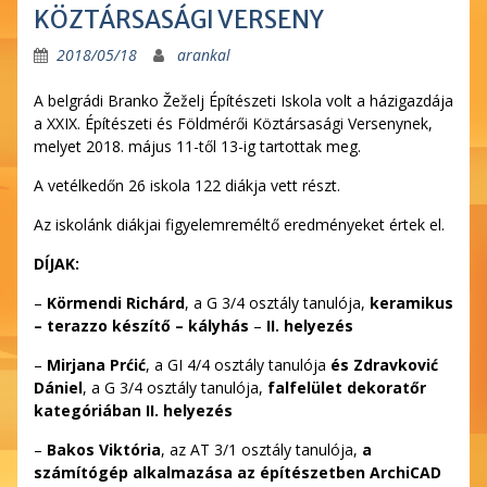
KÖZTÁRSASÁGI VERSENY
2018/05/18
arankal
A belgrádi Branko Žeželj Építészeti Iskola volt a házigazdája
a XXIX. Építészeti és Földmérői Köztársasági Versenynek,
melyet 2018. május 11-től 13-ig tartottak meg.
A vetélkedőn 26 iskola 122 diákja vett részt.
Az iskolánk diákjai figyelemreméltő eredményeket értek el.
DÍJAK:
–
Körmendi Richárd
, a G 3/4 osztály tanulója,
keramikus
– terazzo készítő – kályhás
–
II. helyezés
–
Mirjana Pr
ćić
, a GI 4/4 osztály tanulója
és Zdravkovi
ć
Dániel
, a G 3/4 osztály tanulója,
falfelület dekoratőr
kategóriában II. helyezés
–
Bakos Viktória
, az AT 3/1 osztály tanulója,
a
számítógép alkalmazása az építészetben ArchiCAD