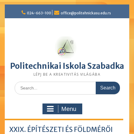
Skip
024-663-100
office@politehnickasu.edu.rs
to
content
Politechnikai Iskola Szabadka
LÉPJ BE A KREATIVITÁS VILÁGÁBA
Search
for:
Menu
XXIX. ÉPÍTÉSZETI ÉS FÖLDMÉRŐI