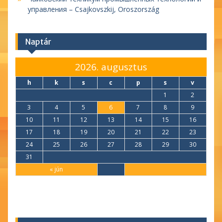
управления – Csajkovszkij, Oroszország
Naptár
2026. augusztus
h
k
s
c
p
s
v
1
2
3
4
5
6
7
8
9
10
11
12
13
14
15
16
17
18
19
20
21
22
23
24
25
26
27
28
29
30
31
« jún