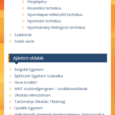
Fényképész
Kiszerelési technikus
Nyomdaipari előkészítő technikus
Nyomtató technikus
Nyomtatvány-feldolgozó technikus
Szakkörök
Szülői sarok
Ajánlott oldalak
Belgrádi Egyetem
Építészeti Egyetem Szabadka
Hova tovább?
MNT ösztöndíjprogram – továbbtanulóknak
Oktatási Minisztérium
Tartományi Oktatási Titkárság
Újvidéki Egyetem
Чайковский техникум промышленных технологий и