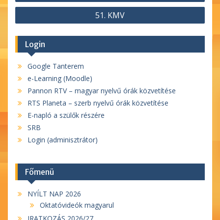
navigáció
51. KMV
Login
Google Tanterem
e-Learning (Moodle)
Pannon RTV – magyar nyelvű órák közvetítése
RTS Planeta – szerb nyelvű órák közvetítése
E-napló a szülők részére
SRB
Login (adminisztrátor)
Főmenü
NYÍLT NAP 2026
Oktatóvideók magyarul
IRATKOZÁS 2026/27