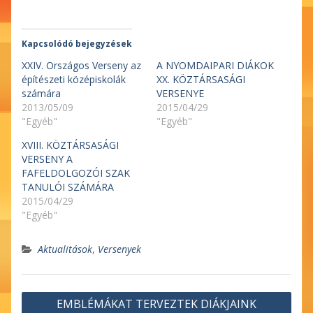
Kapcsolódó bejegyzések
XXIV. Országos Verseny az
A NYOMDAIPARI DIÁKOK
építészeti középiskolák
XX. KÖZTÁRSASÁGI
számára
VERSENYE
2013/05/09
2015/04/29
"Egyéb"
"Egyéb"
XVIII. KÖZTÁRSASÁGI
VERSENY A
FAFELDOLGOZÓI SZAK
TANULÓI SZÁMÁRA
2015/04/29
"Egyéb"
Aktualitások
,
Versenyek
Bejegyzés
EMBLÉMÁKAT TERVEZTEK DIÁKJAINK