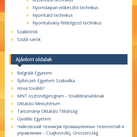
Nyomdaipari előkészítő technikus
Nyomtató technikus
Nyomtatvány-feldolgozó technikus
Szakkörök
Szülői sarok
Ajánlott oldalak
Belgrádi Egyetem
Építészeti Egyetem Szabadka
Hova tovább?
MNT ösztöndíjprogram – továbbtanulóknak
Oktatási Minisztérium
Tartományi Oktatási Titkárság
Újvidéki Egyetem
Чайковский техникум промышленных технологий и
управления – Csajkovszkij, Oroszország