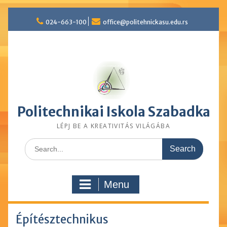
Skip
024-663-100
office@politehnickasu.edu.rs
to
content
Politechnikai Iskola Szabadka
LÉPJ BE A KREATIVITÁS VILÁGÁBA
Search
for:
Menu
Építésztechnikus