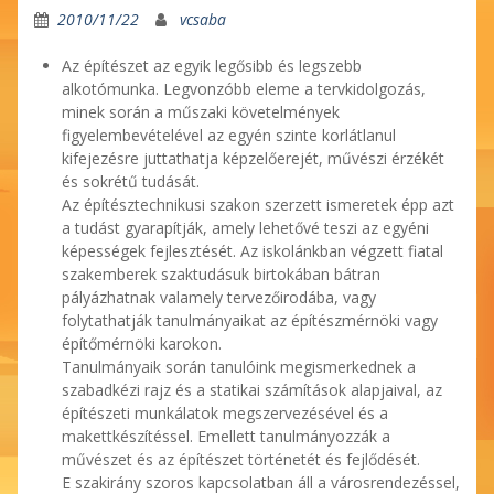
2010/11/22
vcsaba
Az építészet az egyik legősibb és legszebb
alkotómunka. Legvonzóbb eleme a tervkidolgozás,
minek során a műszaki követelmények
figyelembevételével az egyén szinte korlátlanul
kifejezésre juttathatja képzelőerejét, művészi érzékét
és sokrétű tudását.
Az építésztechnikusi szakon szerzett ismeretek épp azt
a tudást gyarapítják, amely lehetővé teszi az egyéni
képességek fejlesztését. Az iskolánkban végzett fiatal
szakemberek szaktudásuk birtokában bátran
pályázhatnak valamely tervezőirodába, vagy
folytathatják tanulmányaikat az építészmérnöki vagy
építőmérnöki karokon.
Tanulmányaik során tanulóink megismerkednek a
szabadkézi rajz és a statikai számítások alapjaival, az
építészeti munkálatok megszervezésével és a
makettkészítéssel. Emellett tanulmányozzák a
művészet és az építészet történetét és fejlődését.
E szakirány szoros kapcsolatban áll a városrendezéssel,