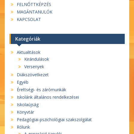
FELNŐTTKÉPZÉS
MAGÁNTANULÓK
KAPCSOLAT
Kategóriák
Aktualitások
Kirándulások
Versenyek
Diákszövetkezet
Egyéb
Érettségi- és zárómunkák
Iskolánk általános rendelkezései
Iskolaújság
Könyvtár
Pedagógiai-pszichológiai szakszolgálat
Rólunk
A generáció tanulói