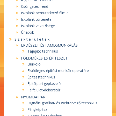
Csöngetési rend
Iskolánk bemutatkozó filmje
Iskolánk története
Iskolánk vezetősége
Űrlapok
S z a k t e r ü l e t e k
ERDÉSZET ÉS FAMEGMUNKÁLÁS
Tájépítő technikus
FÖLDMÉRÉS ÉS ÉPÍTÉSZET
Burkoló
Elsődleges építési munkák operatőre
Építésztechnikus
Építőipari gépkezelő
Falfelület-dekoratőr
NYOMDAIPAR
Digitális grafikai- és webtervező technikus
Fényképész
Kiszerelési technikus