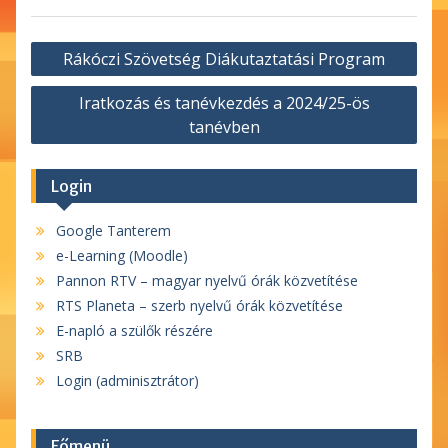
Bejegyzés
Rákóczi Szövetség Diákutaztatási Program
navigáció
Iratkozás és tanévkezdés a 2024/25-ös
tanévben
Login
Google Tanterem
e-Learning (Moodle)
Pannon RTV – magyar nyelvű órák közvetítése
RTS Planeta – szerb nyelvű órák közvetítése
E-napló a szülők részére
SRB
Login (adminisztrátor)
Főmenü