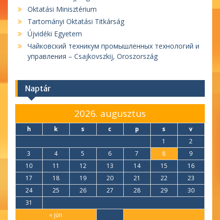
Oktatási Minisztérium
Tartományi Oktatási Titkárság
Újvidéki Egyetem
Чайковский техникум промышленных технологий и
управления – Csajkovszkij, Oroszország
Naptár
2026. augusztus
h
k
s
c
p
s
v
1
2
3
4
5
6
7
8
9
10
11
12
13
14
15
16
17
18
19
20
21
22
23
24
25
26
27
28
29
30
31
« jún