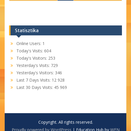
Statisztika
Online Users:
1
Today's Visits:
604
Today's Visitors:
253
Yesterday's Visits:
729
Yesterday's Visitors:
346
Last 7 Days Visits:
12 928
Last 30 Days Visits:
45 969
Copyright. All rights reserved.
Proudly powered by WordPress
|
Education Hub by
WEN