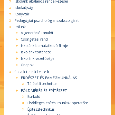
Iskolánk általános rendelkezései
Iskolaújság
Könyvtár
Pedagógiai-pszichológiai szakszolgálat
Rólunk
A generáció tanulói
Csöngetési rend
Iskolánk bemutatkozó filmje
Iskolánk története
Iskolánk vezetősége
Űrlapok
S z a k t e r ü l e t e k
ERDÉSZET ÉS FAMEGMUNKÁLÁS
Tájépítő technikus
FÖLDMÉRÉS ÉS ÉPÍTÉSZET
Burkoló
Elsődleges építési munkák operatőre
Építésztechnikus