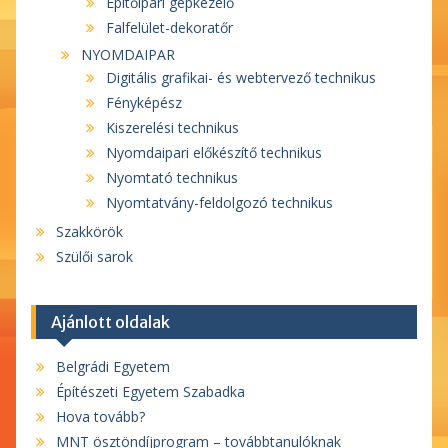
Építőipari gépkezelő
Falfelület-dekoratőr
NYOMDAIPAR
Digitális grafikai- és webtervező technikus
Fényképész
Kiszerelési technikus
Nyomdaipari előkészítő technikus
Nyomtató technikus
Nyomtatvány-feldolgozó technikus
Szakkörök
Szülői sarok
Ajánlott oldalak
Belgrádi Egyetem
Építészeti Egyetem Szabadka
Hova tovább?
MNT ösztöndíjprogram – továbbtanulóknak