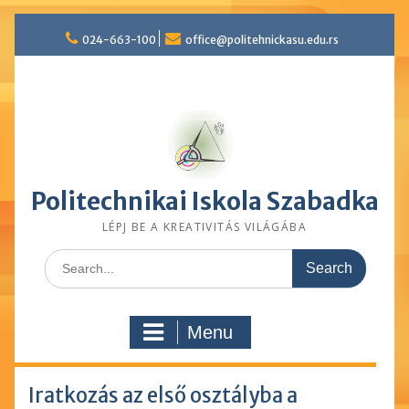
Skip
024-663-100
office@politehnickasu.edu.rs
to
content
Politechnikai Iskola Szabadka
LÉPJ BE A KREATIVITÁS VILÁGÁBA
Search
for:
Menu
Iratkozás az első osztályba a