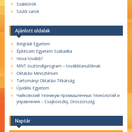
Szakkörök
Szülői sarok
Ajánlott oldalak
Belgrádi Egyetem
Építészeti Egyetem Szabadka
Hova tovább?
MNT ösztöndíjprogram – továbbtanulóknak
Oktatási Minisztérium
Tartományi Oktatási Titkárság
Újvidéki Egyetem
Чайковский техникум промышленных технологий и
управления – Csajkovszkij, Oroszország
Naptár