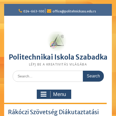
Skip
024-663-100
office@politehnickasu.edu.rs
to
content
Politechnikai Iskola Szabadka
LÉPJ BE A KREATIVITÁS VILÁGÁBA
Search
for:
Menu
Rákóczi Szövetség Diákutaztatási