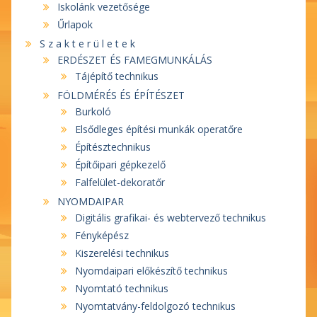
Iskolánk vezetősége
Űrlapok
S z a k t e r ü l e t e k
ERDÉSZET ÉS FAMEGMUNKÁLÁS
Tájépítő technikus
FÖLDMÉRÉS ÉS ÉPÍTÉSZET
Burkoló
Elsődleges építési munkák operatőre
Építésztechnikus
Építőipari gépkezelő
Falfelület-dekoratőr
NYOMDAIPAR
Digitális grafikai- és webtervező technikus
Fényképész
Kiszerelési technikus
Nyomdaipari előkészítő technikus
Nyomtató technikus
Nyomtatvány-feldolgozó technikus