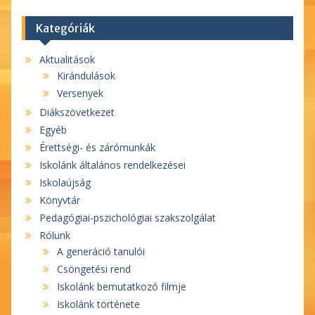
Kategóriák
Aktualitások
Kirándulások
Versenyek
Diákszövetkezet
Egyéb
Érettségi- és zárómunkák
Iskolánk általános rendelkezései
Iskolaújság
Könyvtár
Pedagógiai-pszichológiai szakszolgálat
Rólunk
A generáció tanulói
Csöngetési rend
Iskolánk bemutatkozó filmje
Iskolánk története