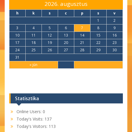
2026. augusztus
h
k
s
c
p
s
v
1
2
3
4
5
6
7
8
9
10
11
12
13
14
15
16
17
18
19
20
21
22
23
24
25
26
27
28
29
30
31
« jún
Statisztika
Online Users:
0
Today's Visits:
137
Today's Visitors:
113