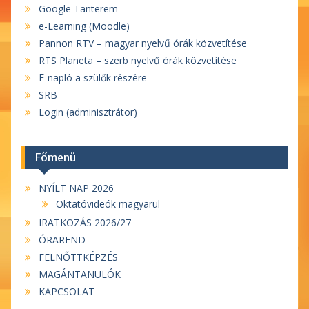
Google Tanterem
e-Learning (Moodle)
Pannon RTV – magyar nyelvű órák közvetítése
RTS Planeta – szerb nyelvű órák közvetítése
E-napló a szülők részére
SRB
Login (adminisztrátor)
Főmenü
NYÍLT NAP 2026
Oktatóvideók magyarul
IRATKOZÁS 2026/27
ÓRAREND
FELNŐTTKÉPZÉS
MAGÁNTANULÓK
KAPCSOLAT