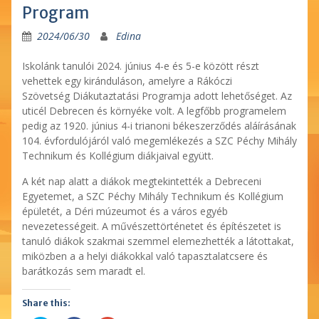
Program
2024/06/30
Edina
Iskolánk tanulói 2024. június 4-e és 5-e között részt
vehettek egy kiránduláson, amelyre a Rákóczi
Szövetség Diákutaztatási Programja adott lehetőséget. Az
uticél Debrecen és környéke volt. A legfőbb programelem
pedig az 1920. június 4-i trianoni békeszerződés aláírásának
104. évfordulójáról való megemlékezés a SZC Péchy Mihály
Technikum és Kollégium diákjaival együtt.
A két nap alatt a diákok megtekintették a Debreceni
Egyetemet, a SZC Péchy Mihály Technikum és Kollégium
épületét, a Déri múzeumot és a város egyéb
nevezetességeit. A művészettörténetet és építészetet is
tanuló diákok szakmai szemmel elemezhették a látottakat,
miközben a a helyi diákokkal való tapasztalatcsere és
barátkozás sem maradt el.
Share this: