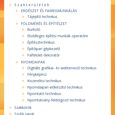
S z a k t e r ü l e t e k
ERDÉSZET ÉS FAMEGMUNKÁLÁS
Tájépítő technikus
FÖLDMÉRÉS ÉS ÉPÍTÉSZET
Burkoló
Elsődleges építési munkák operatőre
Építésztechnikus
Építőipari gépkezelő
Falfelület-dekoratőr
NYOMDAIPAR
Digitális grafikai- és webtervező technikus
Fényképész
Kiszerelési technikus
Nyomdaipari előkészítő technikus
Nyomtató technikus
Nyomtatvány-feldolgozó technikus
Szakkörök
Szülői sarok