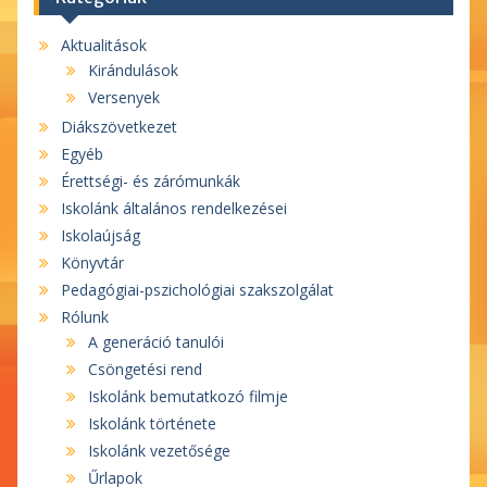
Aktualitások
Kirándulások
Versenyek
Diákszövetkezet
Egyéb
Érettségi- és zárómunkák
Iskolánk általános rendelkezései
Iskolaújság
Könyvtár
Pedagógiai-pszichológiai szakszolgálat
Rólunk
A generáció tanulói
Csöngetési rend
Iskolánk bemutatkozó filmje
Iskolánk története
Iskolánk vezetősége
Űrlapok