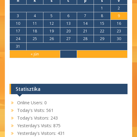
h
k
s
c
p
s
v
1
2
3
4
5
6
7
8
9
10
11
12
13
14
15
16
17
18
19
20
21
22
23
24
25
26
27
28
29
30
31
« jún
Statisztika
Online Users:
0
Today's Visits:
561
Today's Visitors:
243
Yesterday's Visits:
875
Yesterday's Visitors:
431