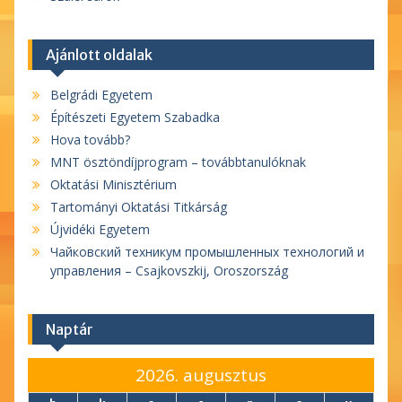
Ajánlott oldalak
Belgrádi Egyetem
Építészeti Egyetem Szabadka
Hova tovább?
MNT ösztöndíjprogram – továbbtanulóknak
Oktatási Minisztérium
Tartományi Oktatási Titkárság
Újvidéki Egyetem
Чайковский техникум промышленных технологий и
управления – Csajkovszkij, Oroszország
Naptár
2026. augusztus