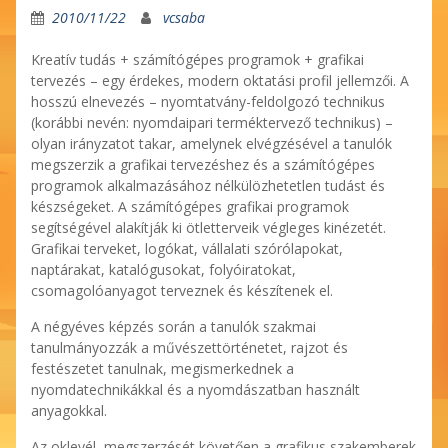
2010/11/22
vcsaba
Kreatív tudás + számítógépes programok + grafikai
tervezés – egy érdekes, modern oktatási profil jellemzői. A
hosszú elnevezés – nyomtatvány-feldolgozó technikus
(korábbi nevén: nyomdaipari terméktervező technikus) –
olyan irányzatot takar, amelynek elvégzésével a tanulók
megszerzik a grafikai tervezéshez és a számítógépes
programok alkalmazásához nélkülözhetetlen tudást és
készségeket. A számítógépes grafikai programok
segítségével alakítják ki ötletterveik végleges kinézetét.
Grafikai terveket, logókat, vállalati szórólapokat,
naptárakat, katalógusokat, folyóiratokat,
csomagolóanyagot terveznek és készítenek el.
A négyéves képzés során a tanulók szakmai
tanulmányozzák a művészettörténetet, rajzot és
festészetet tanulnak, megismerkednek a
nyomdatechnikákkal és a nyomdászatban használt
anyagokkal.
Az oklevél megszerzését követően a grafikus szakemberek