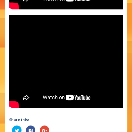
Share this:
Kattints
Facebookon
Megosztás