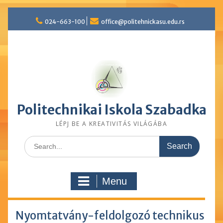
Skip
024-663-100
office@politehnickasu.edu.rs
to
content
Politechnikai Iskola Szabadka
LÉPJ BE A KREATIVITÁS VILÁGÁBA
Search
for:
Menu
Nyomtatvány-feldolgozó technikus