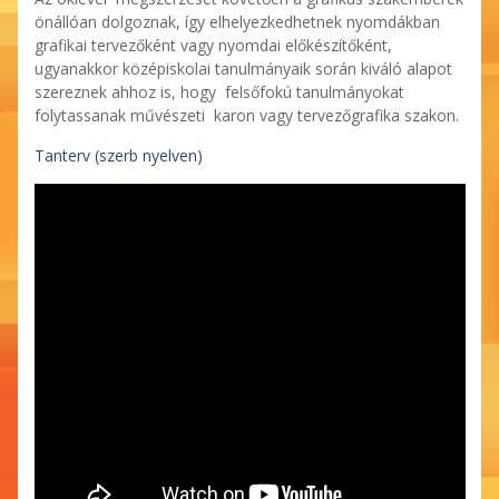
önállóan dolgoznak, így elhelyezkedhetnek nyomdákban
grafikai tervezőként vagy nyomdai előkészítőként,
ugyanakkor középiskolai tanulmányaik során kiváló alapot
szereznek ahhoz is, hogy felsőfokú tanulmányokat
folytassanak művészeti karon vagy tervezőgrafika szakon.
Tanterv (szerb nyelven)