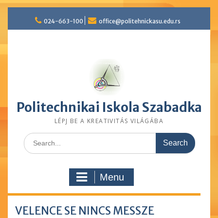
Skip
024-663-100
office@politehnickasu.edu.rs
to
content
Politechnikai Iskola Szabadka
LÉPJ BE A KREATIVITÁS VILÁGÁBA
Search
for:
Menu
VELENCE SE NINCS MESSZE