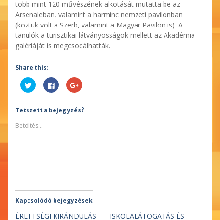
több mint 120 művészének alkotását mutatta be az
Arsenaleban, valamint a harminc nemzeti pavilonban
(köztük volt a Szerb, valamint a Magyar Pavilon is). A
tanulók a turisztikai látványosságok mellett az Akadémia
galériáját is megcsodálhatták.
Share this:
Kattints
Facebookon
Megosztás
ide
való
a
a
megosztáshoz
Google
Twitter-
kattintás
plusszon(Új
en
ide.
ablakban
Tetszett a bejegyzés?
való
(Új
nyílik
megosztáshoz(Új
ablakban
meg)
ablakban
nyílik
Betöltés...
nyílik
meg)
meg)
Kapcsolódó bejegyzések
ÉRETTSÉGI KIRÁNDULÁS
ISKOLALÁTOGATÁS ÉS