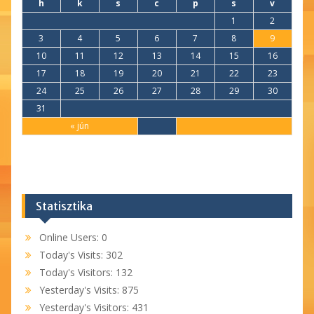
h
k
s
c
p
s
v
1
2
3
4
5
6
7
8
9
10
11
12
13
14
15
16
17
18
19
20
21
22
23
24
25
26
27
28
29
30
31
« jún
Statisztika
Online Users:
0
Today's Visits:
302
Today's Visitors:
132
Yesterday's Visits:
875
Yesterday's Visitors:
431