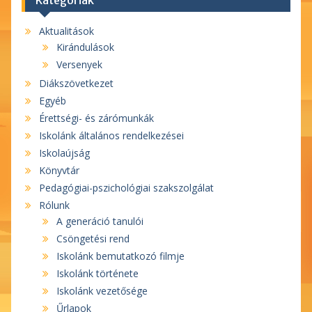
Kategóriák
Aktualitások
Kirándulások
Versenyek
Diákszövetkezet
Egyéb
Érettségi- és zárómunkák
Iskolánk általános rendelkezései
Iskolaújság
Könyvtár
Pedagógiai-pszichológiai szakszolgálat
Rólunk
A generáció tanulói
Csöngetési rend
Iskolánk bemutatkozó filmje
Iskolánk története
Iskolánk vezetősége
Űrlapok