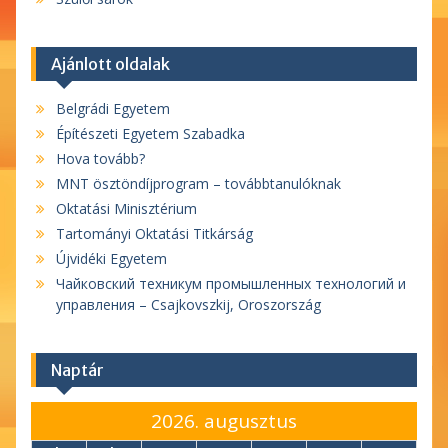
Ajánlott oldalak
Belgrádi Egyetem
Építészeti Egyetem Szabadka
Hova tovább?
MNT ösztöndíjprogram – továbbtanulóknak
Oktatási Minisztérium
Tartományi Oktatási Titkárság
Újvidéki Egyetem
Чайковский техникум промышленных технологий и
управления – Csajkovszkij, Oroszország
Naptár
2026. augusztus