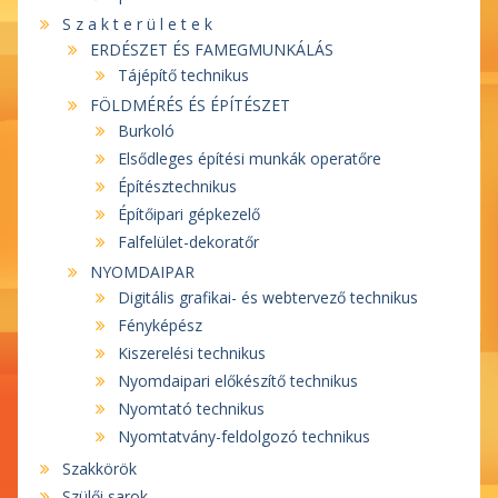
S z a k t e r ü l e t e k
ERDÉSZET ÉS FAMEGMUNKÁLÁS
Tájépítő technikus
FÖLDMÉRÉS ÉS ÉPÍTÉSZET
Burkoló
Elsődleges építési munkák operatőre
Építésztechnikus
Építőipari gépkezelő
Falfelület-dekoratőr
NYOMDAIPAR
Digitális grafikai- és webtervező technikus
Fényképész
Kiszerelési technikus
Nyomdaipari előkészítő technikus
Nyomtató technikus
Nyomtatvány-feldolgozó technikus
Szakkörök
Szülői sarok