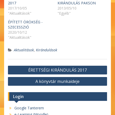
2017
KIRÁNDULÁS PAKSON
2017/10/05
2013/05/10
"Aktualitások"
"Egyéb"
ÉPÍTETT ÖRÖKSÉG -
SZECESSZIÓ
2020/10/12
"Aktualitások"
Aktualitások
,
Kirándulások
Bejegyzés
ÉRETTSÉGI KIRÁNDULÁS 2017
navigáció
A könyvtár munkaideje
Login
Google Tanterem
e-Learning (Moodle)