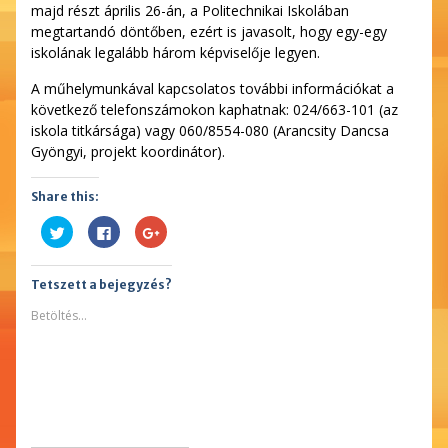
majd részt április 26-án, a Politechnikai Iskolában
megtartandó döntőben, ezért is javasolt, hogy egy-egy
iskolának legalább három képviselője legyen.
A műhelymunkával kapcsolatos további információkat a
következő telefonszámokon kaphatnak: 024/663-101 (az
iskola titkársága) vagy 060/8554-080 (Arancsity Dancsa
Gyöngyi, projekt koordinátor).
Share this:
Kattints
Facebookon
Megosztás
ide
való
a
a
megosztáshoz
Google
Twitter-
kattintás
plusszon(Új
en
ide.
ablakban
Tetszett a bejegyzés?
való
(Új
nyílik
megosztáshoz(Új
ablakban
meg)
ablakban
nyílik
Betöltés...
nyílik
meg)
meg)