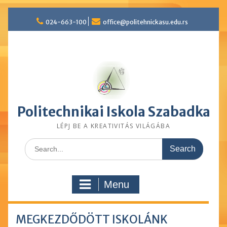
Skip
024-663-100
office@politehnickasu.edu.rs
to
content
Politechnikai Iskola Szabadka
LÉPJ BE A KREATIVITÁS VILÁGÁBA
Search
for:
Menu
MEGKEZDŐDÖTT ISKOLÁNK