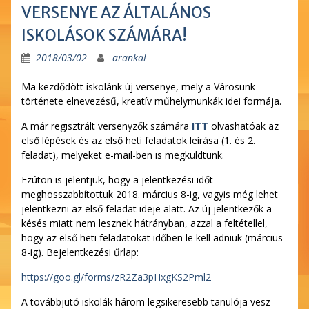
VERSENYE AZ ÁLTALÁNOS
ISKOLÁSOK SZÁMÁRA!
2018/03/02
arankal
Ma kezdődött iskolánk új versenye, mely a Városunk
története elnevezésű, kreatív műhelymunkák idei formája.
A már regisztrált versenyzők számára
ITT
olvashatóak az
első lépések és az első heti feladatok leírása (1. és 2.
feladat), melyeket e-mail-ben is megküldtünk.
Ezúton is jelentjük, hogy a jelentkezési időt
meghosszabbítottuk 2018. március 8-ig, vagyis még lehet
jelentkezni az első feladat ideje alatt. Az új jelentkezők a
késés miatt nem lesznek hátrányban, azzal a feltétellel,
hogy az első heti feladatokat időben le kell adniuk (március
8-ig). Bejelentkezési űrlap:
https://goo.gl/forms/zR2Za3pHxgKS2Pml2
A továbbjutó iskolák három legsikeresebb tanulója vesz