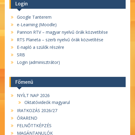
Login
Google Tanterem
e-Learning (Moodle)
Pannon RTV – magyar nyelvű órák közvetítése
RTS Planeta – szerb nyelvű órák közvetítése
E-napló a szülők részére
SRB
Login (adminisztrátor)
Főmenü
NYÍLT NAP 2026
Oktatóvideók magyarul
IRATKOZÁS 2026/27
ÓRAREND
FELNŐTTKÉPZÉS
MAGÁNTANULÓK