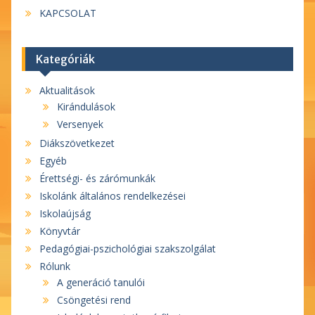
KAPCSOLAT
Kategóriák
Aktualitások
Kirándulások
Versenyek
Diákszövetkezet
Egyéb
Érettségi- és zárómunkák
Iskolánk általános rendelkezései
Iskolaújság
Könyvtár
Pedagógiai-pszichológiai szakszolgálat
Rólunk
A generáció tanulói
Csöngetési rend