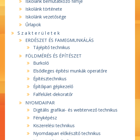
Iskolánk bemutatkozó filmje
Iskolánk története
Iskolánk vezetősége
Űrlapok
S z a k t e r ü l e t e k
ERDÉSZET ÉS FAMEGMUNKÁLÁS
Tájépítő technikus
FÖLDMÉRÉS ÉS ÉPÍTÉSZET
Burkoló
Elsődleges építési munkák operatőre
Építésztechnikus
Építőipari gépkezelő
Falfelület-dekoratőr
NYOMDAIPAR
Digitális grafikai- és webtervező technikus
Fényképész
Kiszerelési technikus
Nyomdaipari előkészítő technikus