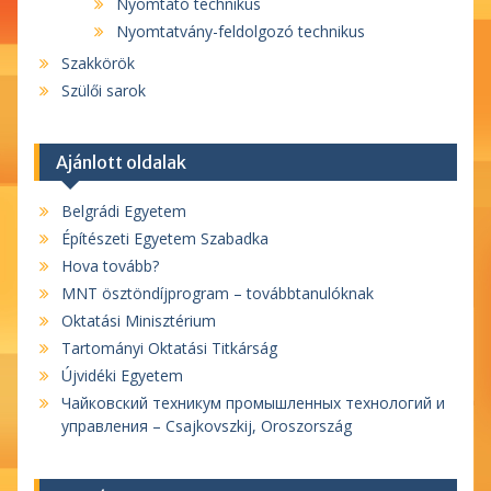
Nyomtató technikus
Nyomtatvány-feldolgozó technikus
Szakkörök
Szülői sarok
Ajánlott oldalak
Belgrádi Egyetem
Építészeti Egyetem Szabadka
Hova tovább?
MNT ösztöndíjprogram – továbbtanulóknak
Oktatási Minisztérium
Tartományi Oktatási Titkárság
Újvidéki Egyetem
Чайковский техникум промышленных технологий и
управления – Csajkovszkij, Oroszország