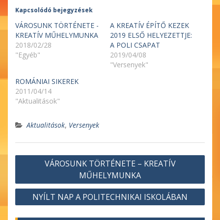
Kapcsolódó bejegyzések
VÁROSUNK TÖRTÉNETE -
A KREATÍV ÉPÍTŐ KEZEK
KREATÍV MŰHELYMUNKA
2019 ELSŐ HELYEZETTJE:
2018/02/28
A POLI CSAPAT
"Egyéb"
2019/04/08
"Versenyek"
ROMÁNIAI SIKEREK
2011/04/14
"Aktualitások"
Aktualitások
,
Versenyek
Bejegyzés
VÁROSUNK TÖRTÉNETE – KREATÍV
navigáció
MŰHELYMUNKA
NYÍLT NAP A POLITECHNIKAI ISKOLÁBAN